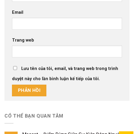
Email
Trang web
Lưu tên của tôi, email, và trang web trong trình
duyệt này cho lần bình luận kế tiếp của tôi.
CÓ THỂ BẠN QUAN TÂM