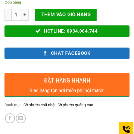
Còn hàng
Cờ phướn chữ nhật mua ở đâu số lượng
THÊM VÀO GIỎ HÀNG
HOTLINE: 0934.004.744
CHAT FACEBOOK
ĐẶT HÀNG NHANH
Giao hàng tận nơi miễn phí nội thành!
Danh mục:
Cờ phướn chữ nhật
,
Cờ phướn quảng cáo