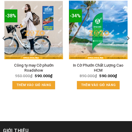
-38%
-34%
Công ty may Cờ phướn
In Cờ Phướn Chất Lượng Cao
Roadshow
HCM
950.000
₫
590.000
₫
890.000
₫
590.000
₫
THÊM VÀO GIỎ HÀNG
THÊM VÀO GIỎ HÀNG
GIỚI THIỆU