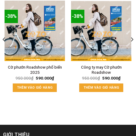
-38%
-38%
Cờ phướn Roadshow phổ biến
Công ty may Cờ phướn
2025
Roadshow
950.000
₫
590.000
₫
950.000
₫
590.000
₫
THÊM VÀO GIỎ HÀNG
THÊM VÀO GIỎ HÀNG
GIỚI THIỆU