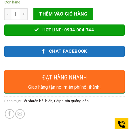
Còn hàng
Cờ Phướn Quảng Cáo Sự Kiện số lượng
THÊM VÀO GIỎ HÀNG
HOTLINE: 0934.004.744
CHAT FACEBOOK
ĐẶT HÀNG NHANH
Giao hàng tận nơi miễn phí nội thành!
Danh mục:
Cờ phướn bãi biển
,
Cờ phướn quảng cáo