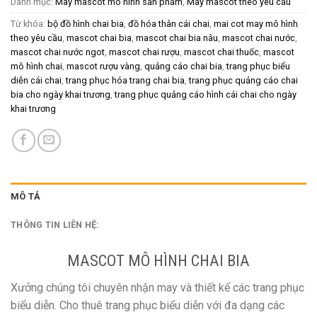
Danh mục:
May mascot mô hình sản phẩm
,
May mascot theo yêu cầu
Từ khóa:
bộ đồ hình chai bia
,
đồ hóa thân cái chai
,
mai cot may mô hình
theo yêu cầu
,
mascot chai bia
,
mascot chai bia nâu
,
mascot chai nước
,
mascot chai nước ngot
,
mascot chai rượu
,
mascot chai thuốc
,
mascot
mô hình chai
,
mascot rượu vàng
,
quảng cáo chai bia
,
trang phục biểu
diễn cái chai
,
trang phục hóa trang chai bia
,
trang phục quảng cáo chai
bia cho ngày khai trương
,
trang phục quảng cáo hình cái chai cho ngày
khai trương
MÔ TẢ
THÔNG TIN LIÊN HỆ:
MASCOT MÔ HÌNH CHAI BIA
Xưởng chúng tôi chuyên nhận may và thiết kế các trang phục
biểu diễn. Cho thuê trang phục biểu diễn với đa dạng các