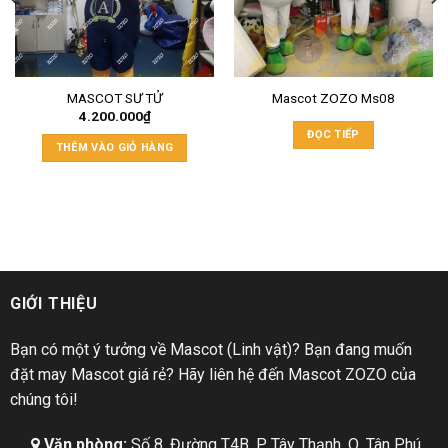
MASCOT SƯ TỬ
Mascot ZOZO Ms08
4.200.000
₫
ĐỌC TIẾP
THÊM VÀO GIỎ HÀNG
GIỚI THIỆU
Bạn có một ý tưởng về Mascot (Linh vật)? Bạn đang muốn
đặt may Mascot giá rẻ? Hãy liên hệ đến Mascot ZOZO của
chúng tôi!
Văn phòng:
Số 8, Đường T4B, P. Tây Thạnh, Q. Tân Phú,