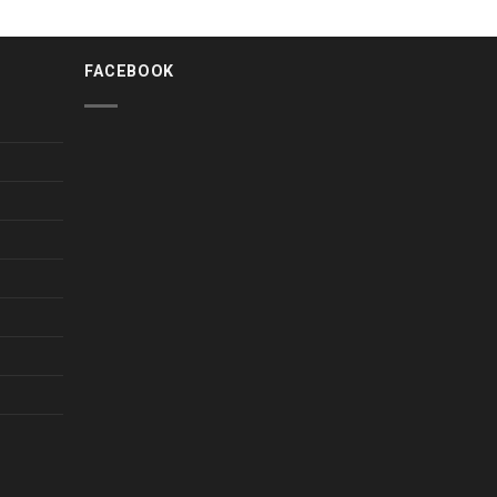
FACEBOOK