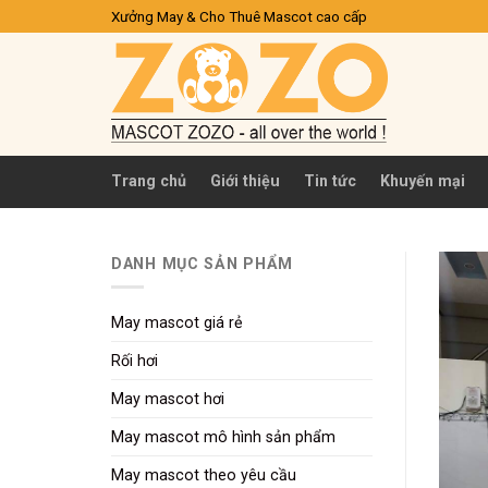
Skip
Xưởng May & Cho Thuê Mascot cao cấp
to
content
Trang chủ
Giới thiệu
Tin tức
Khuyến mại
DANH MỤC SẢN PHẨM
May mascot giá rẻ
Rối hơi
May mascot hơi
May mascot mô hình sản phẩm
May mascot theo yêu cầu