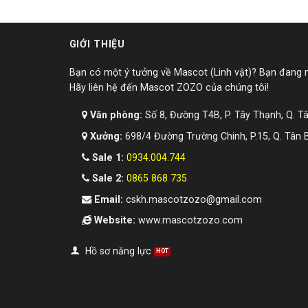
GIỚI THIỆU
Bạn có một ý tưởng về Mascot (Linh vật)? Bạn đang
Hãy liên hệ đến Mascot ZOZO của chúng tôi!
Văn phòng:
Số 8, Đường T4B, P. Tây Thạnh, Q. T
Xưởng:
698/4 Đường Trường Chinh, P.15, Q. Tân 
Sale 1:
0934.004.744
Sale 2:
0865 868 735
Email:
cskh.mascotzozo@gmail.com
Website:
www.mascotzozo.com
Hồ sơ năng lực