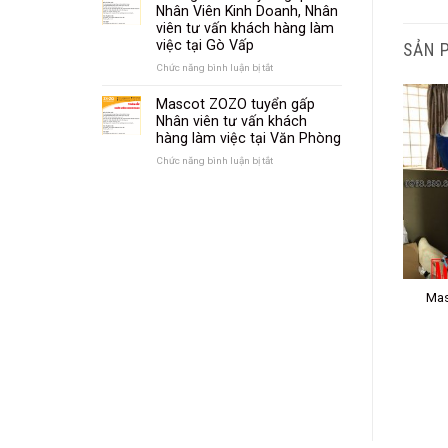
Thú
ZOZO
Nhân Viên Kinh Doanh, Nhân
Bông,
–
viên tư vấn khách hàng làm
Mascot
Tuyển
việc tại Gò Vấp
SẢN 
(Rập
thợ
Tay)
may
Chức năng bình luận bị tắt
ở
tại
Xưởng
Gò
ZOZO
Mascot ZOZO tuyển gấp
Vấp
tuyển
Nhân viên tư vấn khách
gấp
%
-4%
hàng làm việc tại Văn Phòng
Nhân
Viên
Chức năng bình luận bị tắt
ở
Kinh
Mascot
Doanh,
ZOZO
Nhân
tuyển
viên
gấp
tư
Nhân
vấn
viên
khách
tư
hàng
vấn
làm
khách
MASCOT LINH VẬT BÉ MÈO
Mas
ASCOT ĐẠI BÀNG CƠ BẮP
việc
hàng
VÀNG DỄ THƯƠNG
4.800.000
₫
4.600.000
₫
tại
làm
4.800.000
₫
4.600.000
₫
Gò
việc
THÊM VÀO GIỎ HÀNG
Vấp
tại
THÊM VÀO GIỎ HÀNG
Văn
Phòng