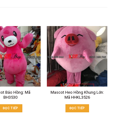
ot Báo Hồng: Mã
Mascot Heo Hồng Khung Lớn:
BH3530
Mã HHKL3526
ĐỌC TIẾP
ĐỌC TIẾP