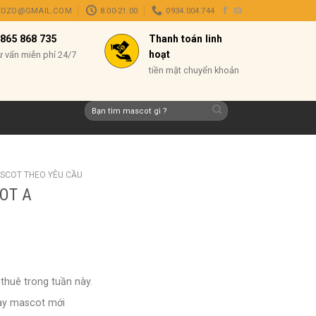
ZOZO@GMAIL.COM
8:00-21:00
0934.004.744
865 868 735
Thanh toán linh
hoạt
ư vấn miễn phí 24/7
tiền mặt chuyển khoản
Tìm
kiếm:
SCOT THEO YÊU CẦU
OT A
thuê trong tuần này.
ay mascot mới