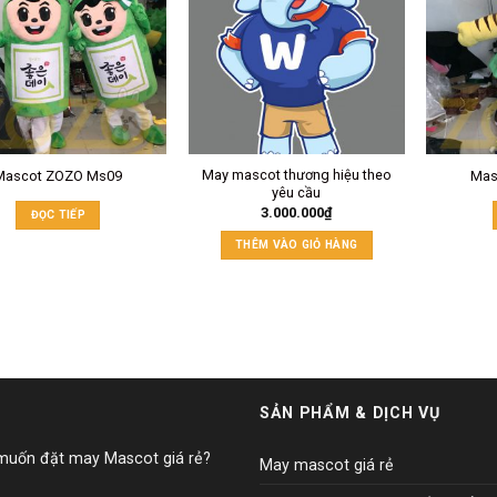
May mascot thương hiệu theo
Mascot ZOZO Ms09
Mas
yêu cầu
3.000.000
₫
ĐỌC TIẾP
THÊM VÀO GIỎ HÀNG
SẢN PHẨM & DỊCH VỤ
 muốn đặt may Mascot giá rẻ?
May mascot giá rẻ