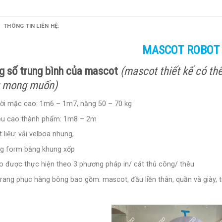
THÔNG TIN LIÊN HỆ:
MASCOT ROBOT
g số trung bình của mascot
(
mascot thiết kế
có thể
 mong muốn)
ời mặc cao: 1m6 – 1m7, nặng 50 – 70 kg
ều cao thành phẩm: 1m8 – 2m
t liệu: vải velboa nhung,
g form bằng khung xốp
o được thực hiện theo 3 phương pháp in/ cắt thủ công/ thêu
trang phục hàng bông bao gồm: mascot, đầu liền thân, quần và giày,