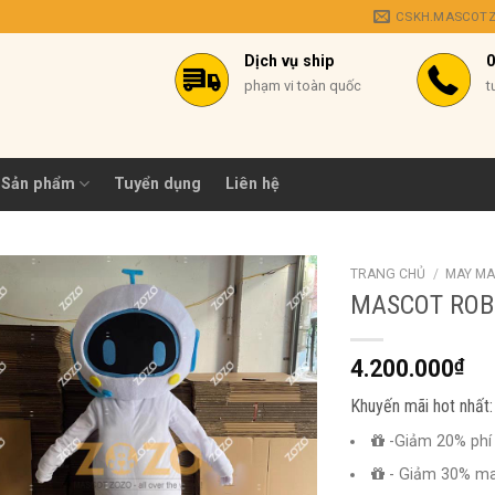
CSKH.MASCOT
Dịch vụ ship
0
phạm vi toàn quốc
t
Sản phẩm
Tuyển dụng
Liên hệ
TRANG CHỦ
/
MAY MA
MASCOT ROB
4.200.000
₫
Khuyến mãi hot nhất:
-Giảm 20% phí 
- Giảm 30% m