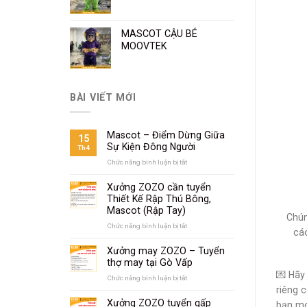
MASCOT CẬU BÉ
MOOVTEK
BÀI VIẾT MỚI
Mascot – Điểm Dừng Giữa
15
Sự Kiện Đông Người
Th4
Chức năng bình luận bị tắt
ở
Mascot
–
Xưởng ZOZO cần tuyển
Điểm
Thiết Kế Rập Thú Bông,
Dừng
Mascot (Rập Tay)
Giữa
Chún
Sự
Chức năng bình luận bị tắt
ở
cáo
Kiện
Xưởng
Đông
ZOZO
Xưởng may ZOZO – Tuyển
Người
cần
thợ may tại Gò Vấp
tuyển
💌 Hãy
Thiết
Chức năng bình luận bị tắt
ở
Kế
Xưởng
riêng 
Rập
may
Xưởng ZOZO tuyển gấp
bạn m