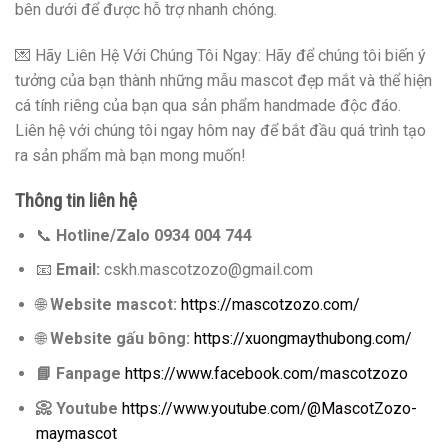
bên dưới để được hỗ trợ nhanh chóng.
💌 Hãy Liên Hệ Với Chúng Tôi Ngay: Hãy để chúng tôi biến ý
tưởng của bạn thành những mẫu mascot đẹp mắt và thể hiện
cá tính riêng của bạn qua sản phẩm handmade độc đáo.
Liên hệ với chúng tôi ngay hôm nay để bắt đầu quá trình tạo
ra sản phẩm mà bạn mong muốn!
Thông tin liên hệ
📞
Hotline/Zalo 0934 004 744
📧
Email:
cskh.mascotzozo@gmail.com
🌐
Website mascot:
https://mascotzozo.com/
🌐
Website gấu bông:
https://xuongmaythubong.com/
📘
Fanpage
https://www.facebook.com/mascotzozo
📀
Youtube
https://www.youtube.com/@MascotZozo-
maymascot