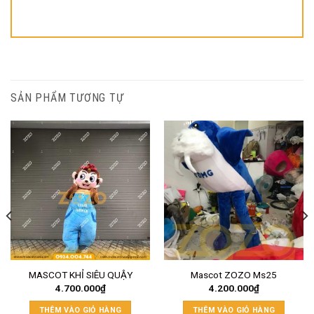
SẢN PHẨM TƯƠNG TỰ
MASCOT KHỈ SIÊU QUẬY
Mascot ZOZO Ms25
4.700.000
₫
4.200.000
₫
THÊM VÀO GIỎ HÀNG
THÊM VÀO GIỎ HÀNG