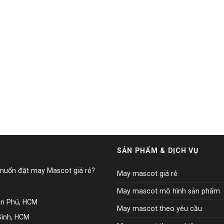
SẢN PHẨM & DỊCH VỤ
 muốn đặt may Mascot giá rẻ?
May mascot giá rẻ
May mascot mô hình sản phẩm
ân Phú, HCM
May mascot theo yêu cầu
Bình, HCM