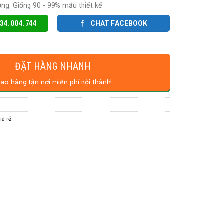
ợng. Giống 90 - 99% mẫu thiết kế
34.004.744
CHAT FACEBOOK
ĐẶT HÀNG NHANH
iao hàng tận nơi miễn phí nội thành!
iá rẻ