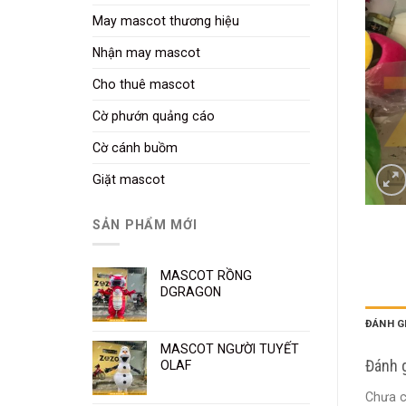
May mascot thương hiệu
Nhận may mascot
Cho thuê mascot
Cờ phướn quảng cáo
Cờ cánh buồm
Giặt mascot
SẢN PHẨM MỚI
MASCOT RỒNG
DGRAGON
ĐÁNH GI
MASCOT NGƯỜI TUYẾT
Đánh 
OLAF
Chưa c