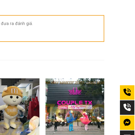
đưa ra đánh giá.