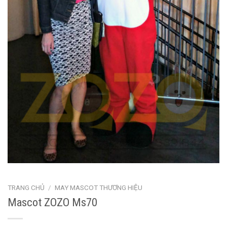
TRANG CHỦ
/
MAY MASCOT THƯƠNG HIỆU
Mascot ZOZO Ms70