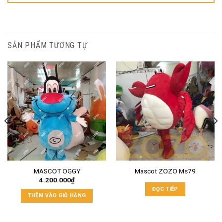
SẢN PHẨM TƯƠNG TỰ
MASCOT OGGY
Mascot ZOZO Ms79
4.200.000
₫
ĐỌC TIẾP
THÊM VÀO GIỎ HÀNG