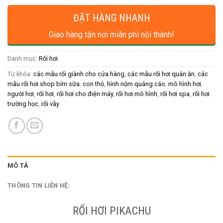
ĐẶT HÀNG NHANH
Giao hàng tận nơi miễn phí nội thành!
Danh mục:
Rối hơi
Từ khóa:
các mẫu rối giành cho cửa hàng
,
các mẫu rối hơi quán ăn
,
các
mẫu rối hơi shop bỉm sữa
,
con thỏ
,
hình nộm quảng cáo
,
mô hình hơi
,
người hơi
,
rối hơi
,
rối hơi cho điện máy
,
rối hơi mô hình
,
rối hơi spa
,
rối hơi
trường học
,
rối vẫy
MÔ TẢ
THÔNG TIN LIÊN HỆ:
RỐI HƠI PIKACHU