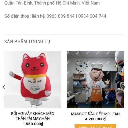
Quận Tân Bình, Thành phố Hồ Chí Minh, Việt Nam
Số điện thoại liên hệ: 0963 839 844 | 0934 004 744
SẢN PHẨM TƯƠNG TỰ
RỐI HƠI VẪY KHÁCH MÈO
MASCOT ĐẦU BẾP MR LEAN
THẦN TÀI MAY MẮN
4.200.000
₫
1.550.000
₫
THÊM VÀO GIỎ HÀNG