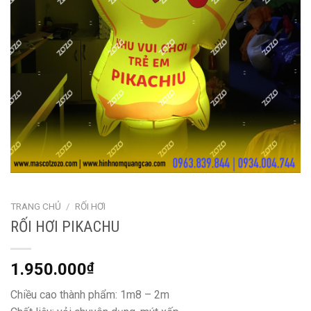
TRANG CHỦ
/
RỐI HƠI
RỐI HƠI PIKACHU
1.950.000
₫
Chiều cao thành phẩm: 1m8 – 2m