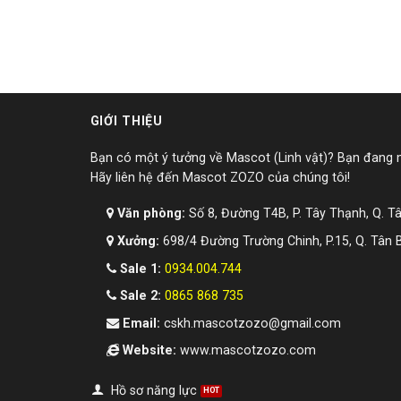
GIỚI THIỆU
Bạn có một ý tưởng về Mascot (Linh vật)? Bạn đang
Hãy liên hệ đến Mascot ZOZO của chúng tôi!
Văn phòng:
Số 8, Đường T4B, P. Tây Thạnh, Q. T
Xưởng:
698/4 Đường Trường Chinh, P.15, Q. Tân 
Sale 1:
0934.004.744
Sale 2:
0865 868 735
Email:
cskh.mascotzozo@gmail.com
Website:
www.mascotzozo.com
Hồ sơ năng lực