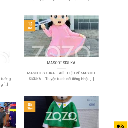
12
Th5
MASCOT SIXUKA
MASCOT SIXUKA GIỚI THIỆU VỀ MASCOT
 tưởng
SIXUKA Truyện tranh nổi tiếng Nhật [...]
 [...]
05
Th4