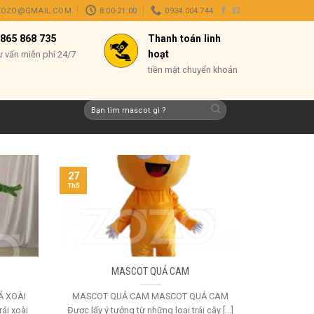
ZOZO@GMAIL.COM
8:00-21:00
0934.004.744
865 868 735
Thanh toán linh
hoạt
ư vấn miễn phí 24/7
tiền mặt chuyển khoản
Tìm
kiếm:
27
Th5
MASCOT QUẢ CAM
Ả XOÀI
MASCOT QUẢ CAM MASCOT QUẢ CAM
ái xoài
Được lấy ý tưởng từ những loại trái cây [...]