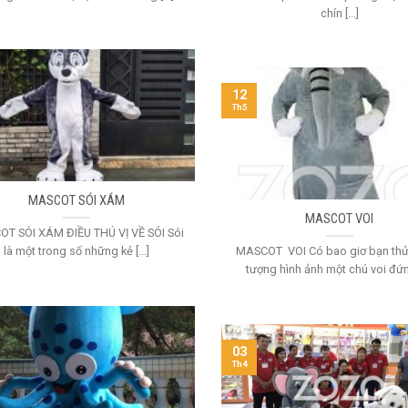
chín [...]
12
Th5
MASCOT SÓI XÁM
MASCOT VOI
T SÓI XÁM ĐIỀU THÚ VỊ VỀ SÓI Sói
là một trong số những kẻ [...]
MASCOT VOI Có bao giơ bạn thử
tượng hình ảnh một chú voi đứng
03
Th4