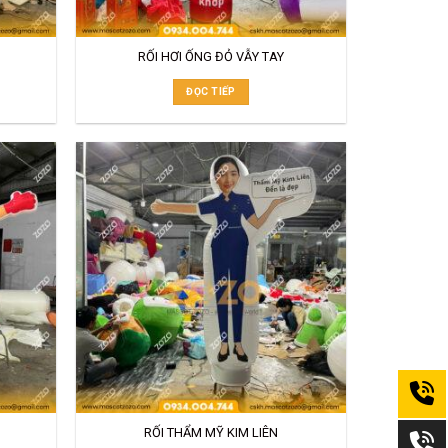
RỐI HƠI ỐNG ĐỎ VẪY TAY
ĐỌC TIẾP
RỐI THẨM MỸ KIM LIÊN