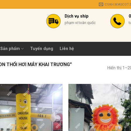
CSKH.MASCOT
Dịch vụ ship
0
phạm vi toàn quốc
t
Sản phẩm
Tuyển dụng
Liên hệ
N THỔI HƠI MÁY KHAI TRƯƠNG”
Hiển thị 1–2