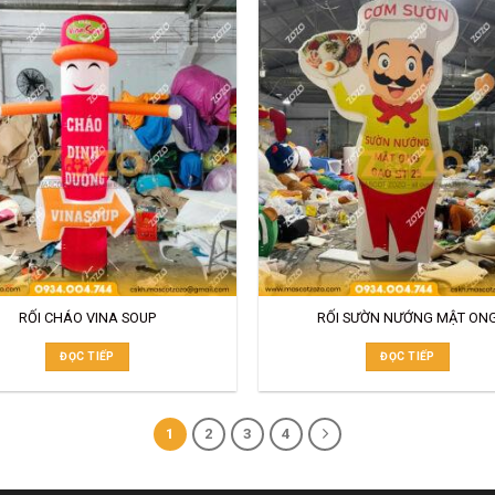
RỐI CHÁO VINA SOUP
RỐI SƯỜN NƯỚNG MẬT ON
ĐỌC TIẾP
ĐỌC TIẾP
1
2
3
4