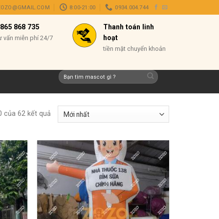
ZOZO@GMAIL.COM
8:00-21:00
0934.004.744
865 868 735
Thanh toán linh
hoạt
ư vấn miễn phí 24/7
tiền mặt chuyển khoản
Tìm
kiếm:
0 của 62 kết quả