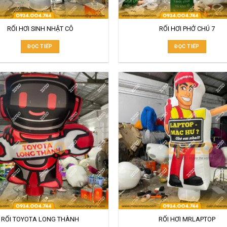
RỐI HƠI SINH NHẬT CÔ
RỐI HƠI PHỞ CHÚ 7
ĐỌC TIẾP
ĐỌC TIẾP
RỐI TOYOTA LONG THÀNH
RỐI HƠI MRLAPTOP