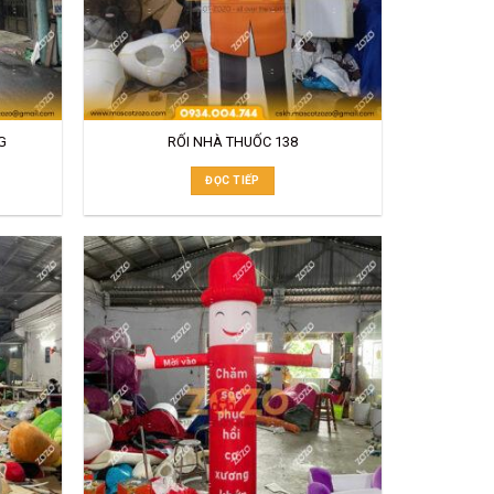
G
RỐI NHÀ THUỐC 138
ĐỌC TIẾP