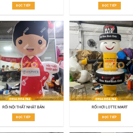
ĐỌC TIẾP
ĐỌC TIẾP
RỐI NỘI THẤT NHẬT BẢN
RỐI HƠI LOTTE MART
ĐỌC TIẾP
ĐỌC TIẾP