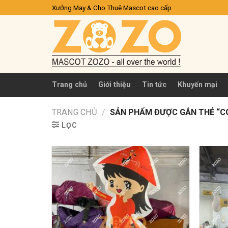
Skip
Xưởng May & Cho Thuê Mascot cao cấp
to
content
Trang chủ
Giới thiệu
Tin tức
Khuyến mại
TRANG CHỦ
/
SẢN PHẨM ĐƯỢC GẮN THẺ “CO
LỌC