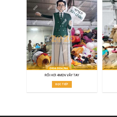
RỐI HƠI 4MEN VẪY TAY
ĐỌC TIẾP