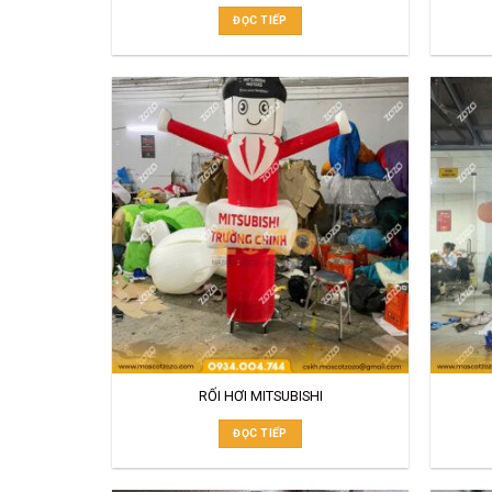
ĐỌC TIẾP
RỐI HƠI MITSUBISHI
ĐỌC TIẾP