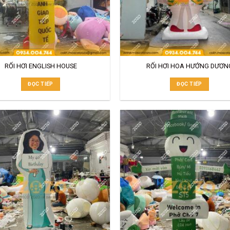
RỐI HƠI ENGLISH HOUSE
RỐI HƠI HOA HƯỚNG DƯƠN
ĐỌC TIẾP
ĐỌC TIẾP