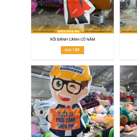
RỐI BÁNH CANH CÔ NĂM
ĐỌC TIẾP