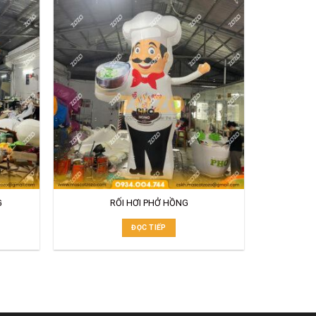
G
RỐI HƠI PHỞ HỒNG
ĐỌC TIẾP