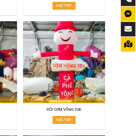
ĐỌC TIẾP
RỐI CƠM VÕNG 35K
ĐỌC TIẾP