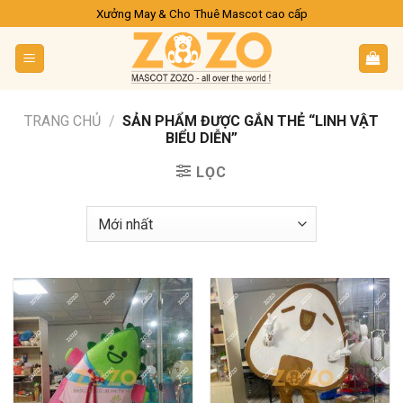
Skip
Xưởng May & Cho Thuê Mascot cao cấp
to
content
TRANG CHỦ
/
SẢN PHẨM ĐƯỢC GẮN THẺ “LINH VẬT
BIỂU DIỄN”
LỌC