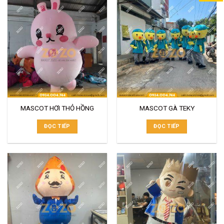
MASCOT HƠI THỎ HỒNG
MASCOT GÀ TEKY
ĐỌC TIẾP
ĐỌC TIẾP