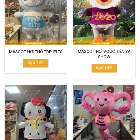
MASCOT HƠI VOỌC TIÊN SA
MASCOT HƠI THỎ TDP IELTS
SHOW
ĐỌC TIẾP
ĐỌC TIẾP