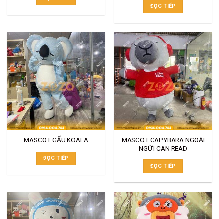
ĐỌC TIẾP
MASCOT CAPYBARA NGOẠI
MASCOT GẤU KOALA
NGỮ I CAN READ
ĐỌC TIẾP
ĐỌC TIẾP