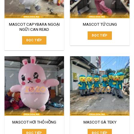
MASCOT CAPYBARA NGOẠI
MASCOT TỬ CUNG
NGỮ I CAN READ
ĐỌC TIẾP
ĐỌC TIẾP
MASCOT HƠI THỎ HỒNG
MASCOT GÀ TEKY
ĐỌC TIẾP
ĐỌC TIẾP