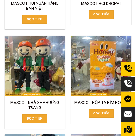
MASCOT HƠI NGÂN HÀNG
MASCOT HƠI DROPPII
BẢN VIỆT
ĐỌC TIẾP
ĐỌC TIẾP
MASCOT NHÀ XE PHƯƠNG
MASCOT HỘP TẢ BỈM HONEY
TRANG
ĐỌC TIẾP
ĐỌC TIẾP