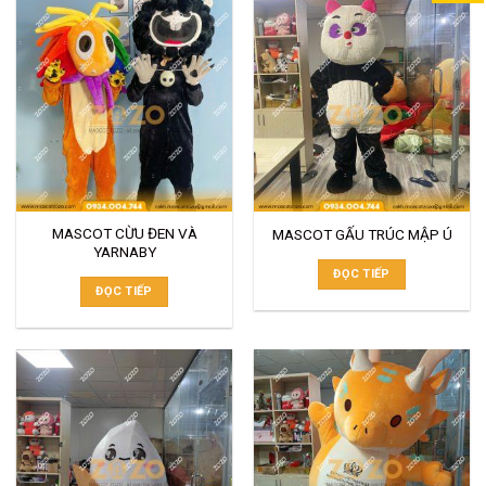
MASCOT CỪU ĐEN VÀ
MASCOT GẤU TRÚC MẬP Ú
YARNABY
ĐỌC TIẾP
ĐỌC TIẾP