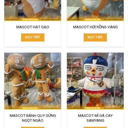
MASCOT HẠT GẠO
MASCOT HƠI RỒNG VÀNG
ĐỌC TIẾP
ĐỌC TIẾP
MASCOT BÁNH QUY GỪNG
MASCOT MÌ GÀ CAY
NGỌT NGÀO
SAMYANG