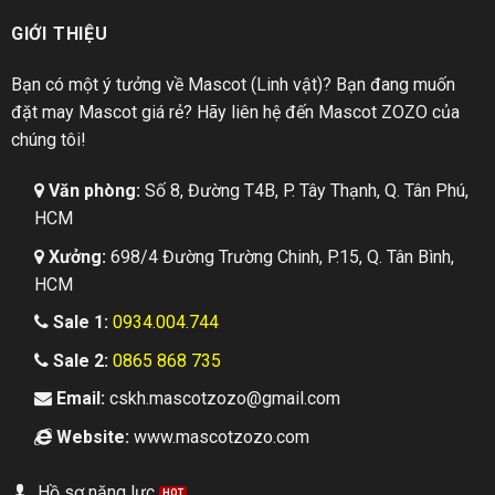
GIỚI THIỆU
Bạn có một ý tưởng về Mascot (Linh vật)? Bạn đang muốn
đặt may Mascot giá rẻ? Hãy liên hệ đến Mascot ZOZO của
chúng tôi!
Văn phòng:
Số 8, Đường T4B, P. Tây Thạnh, Q. Tân Phú,
HCM
Xưởng:
698/4 Đường Trường Chinh, P.15, Q. Tân Bình,
HCM
Sale 1:
0934.004.744
Sale 2:
0865 868 735
Email:
cskh.mascotzozo@gmail.com
Website:
www.mascotzozo.com
Hồ sơ năng lực