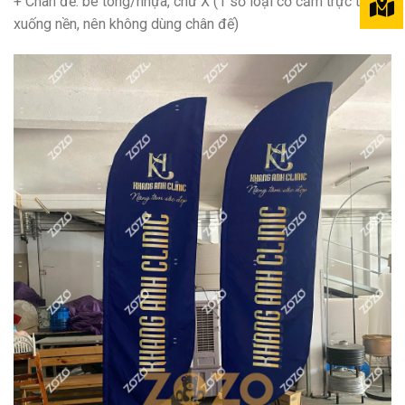
+ Chân đế: bê tông/nhựa, chữ X (1 số loại cờ cắm trực tiếp
xuống nền, nên không dùng chân đế)