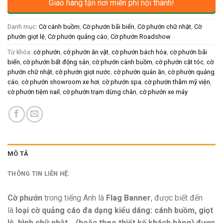
Giao hàng tận nơi miễn phí nội thành!
Danh mục:
Cờ cánh buồm
,
Cờ phướn bãi biển
,
Cờ phướn chữ nhật
,
Cờ
phướn giọt lệ
,
Cờ phướn quảng cáo
,
Cờ phướn Roadshow
Từ khóa:
cờ phướn
,
cờ phướn ăn vặt
,
cờ phướn bách hóa
,
cờ phướn bãi
biển
,
cờ phướn bất động sản
,
cờ phướn cánh buồm
,
cờ phướn cắt tóc
,
cờ
phướn chữ nhật
,
cờ phướn giọt nước
,
cờ phướn quán ăn
,
cờ phướn quảng
cáo
,
cờ phướn showroom xe hơi
,
cờ phướn spa
,
cờ phướn thẫm mỹ viện
,
cờ phướn tiệm nail
,
cờ phướn trạm dừng chân
,
cờ phướn xe máy
MÔ TẢ
THÔNG TIN LIÊN HỆ:
Cờ phướn
trong tiếng Anh là
Flag Banner
, được biết đến
là
loại cờ quảng cáo đa dạng kiểu dáng: cánh buồm, giọt
lệ, hình chữ nhật,.. (hoặc theo thiết kế khách hàng) được