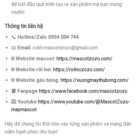
để bắt đầu quá trình tạo ra sản phẩm mà bạn mong
muốn!
Thông tin liên hệ
📞
Hotline/Zalo 0934 004 744
📧
Email:
cskh.mascotzozo@gmail.com
🌐
Website mascot:
https://mascotzozo.com/
🌐
Website rối hơi:
https://roihoizozo.com/
🌐
Website gấu bông:
https://xuongmaythubong.com/
📘
Fanpage
https://www.facebook.com/mascotzozo
📀
Youtube
https://www.youtube.com/@MascotZozo-
maymascot
Hãy để chúng tôi thổi hồn vào từng sản phẩm và mang đến
niềm hạnh phúc cho bạn!