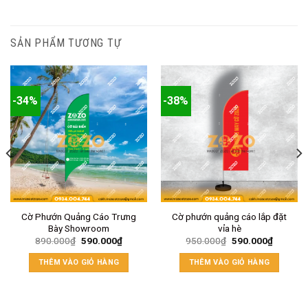
SẢN PHẨM TƯƠNG TỰ
-34%
-38%
Cờ Phướn Quảng Cáo Trưng
Cờ phướn quảng cáo lắp đặt
Bày Showroom
vỉa hè
890.000
₫
590.000
₫
950.000
₫
590.000
₫
THÊM VÀO GIỎ HÀNG
THÊM VÀO GIỎ HÀNG