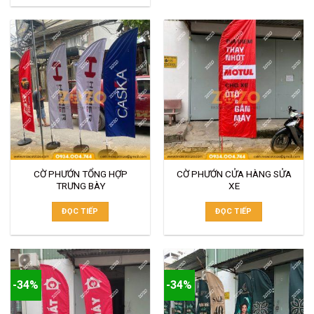
CỜ PHƯỚN TỔNG HỢP
CỜ PHƯỚN CỬA HÀNG SỬA
TRƯNG BÀY
XE
ĐỌC TIẾP
ĐỌC TIẾP
-34%
-34%