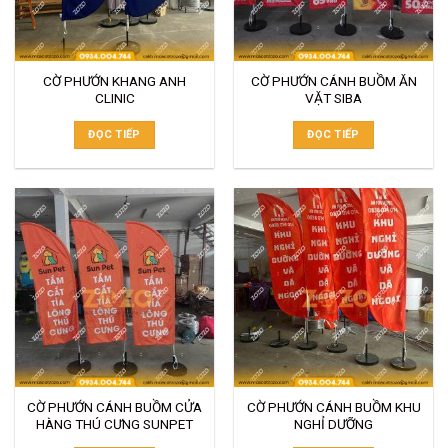
CỜ PHƯỚN KHANG ANH
CỜ PHƯỚN CÁNH BUỒM ĂN
CLINIC
VẶT SIBA
ĐỌC TIẾP
ĐỌC TIẾP
CỜ PHƯỚN CÁNH BUỒM CỬA
CỜ PHƯỚN CÁNH BUỒM KHU
HÀNG THÚ CƯNG SUNPET
NGHỈ DƯỠNG