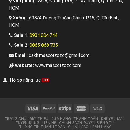
Văn phòng:
Số 8, Đường T4B, P. Tây Thạnh, Q. Tân Phú,
HCM
Xưởng:
698/4 Đường Trường Chinh, P.15, Q. Tân Bình,
HCM
Sale 1:
0934.004.744
Sale 2:
0865 868 735
Email:
cskh.mascotzozo@gmail.com
Website:
www.mascotzozo.com
Hồ sơ năng lực
TRANG CHỦ
GIỚI THIỆU
CỬA HÀNG
THANH TOÁN
KHUYẾN MẠI
TUYỂN DỤNG
LIÊN HỆ
CHÍNH SÁCH QUYỀN RIÊNG TƯ
THÔNG TIN THANH TOÁN
CHÍNH SÁCH BÁN HÀNG