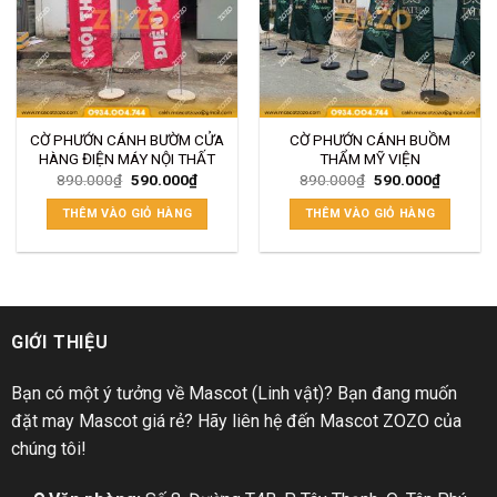
CỜ PHƯỚN CÁNH BƯỜM CỬA
CỜ PHƯỚN CÁNH BUỒM
HÀNG ĐIỆN MÁY NỘI THẤT
THẨM MỸ VIỆN
890.000
₫
590.000
₫
890.000
₫
590.000
₫
THÊM VÀO GIỎ HÀNG
THÊM VÀO GIỎ HÀNG
GIỚI THIỆU
Bạn có một ý tưởng về Mascot (Linh vật)? Bạn đang muốn
đặt may Mascot giá rẻ? Hãy liên hệ đến Mascot ZOZO của
chúng tôi!