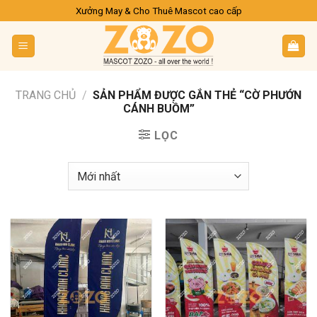
Skip
Xưởng May & Cho Thuê Mascot cao cấp
to
content
TRANG CHỦ
/
SẢN PHẨM ĐƯỢC GẮN THẺ “CỜ PHƯỚN
CÁNH BUỒM”
LỌC