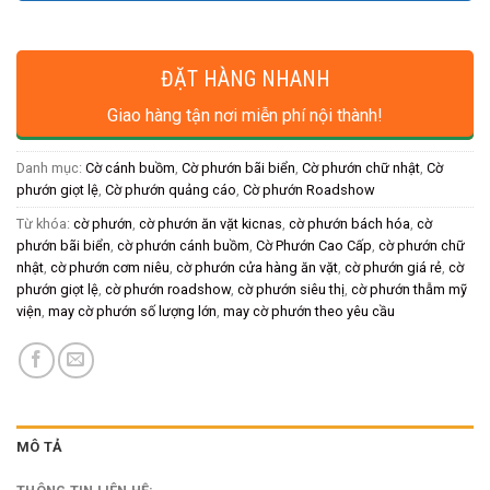
ĐẶT HÀNG NHANH
Giao hàng tận nơi miễn phí nội thành!
Danh mục:
Cờ cánh buồm
,
Cờ phướn bãi biển
,
Cờ phướn chữ nhật
,
Cờ
phướn giọt lệ
,
Cờ phướn quảng cáo
,
Cờ phướn Roadshow
Từ khóa:
cờ phướn
,
cờ phướn ăn vặt kicnas
,
cờ phướn bách hóa
,
cờ
phướn bãi biển
,
cờ phướn cánh buồm
,
Cờ Phướn Cao Cấp
,
cờ phướn chữ
nhật
,
cờ phướn cơm niêu
,
cờ phướn cửa hàng ăn vặt
,
cờ phướn giá rẻ
,
cờ
phướn giọt lệ
,
cờ phướn roadshow
,
cờ phướn siêu thị
,
cờ phướn thẫm mỹ
viện
,
may cờ phướn số lượng lớn
,
may cờ phướn theo yêu cầu
MÔ TẢ