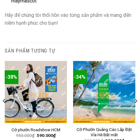
maymascot
Hãy để chúng tôi thổi hồn vào từng sản phẩm và mang đến
niềm hạnh phúc cho bạn!
SẢN PHẨM TƯƠNG TỰ
-38%
-34%
Cờ Phướn Quảng Cáo Lắp Đặt
Cờ phướn Roadshow HCM
Vỉa Hè Bắt mắt
950.000
₫
590.000
₫