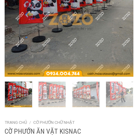
TRANG CHỦ
/
CỜ PHƯỚN CHỮ NHẬT
CỜ PHƯỚN ĂN VẶT KISNAC