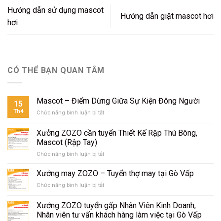
Hướng dẫn sử dụng mascot
Hướng dẫn giặt mascot hơi
hơi
CÓ THỂ BẠN QUAN TÂM
Mascot – Điểm Dừng Giữa Sự Kiện Đông Người
15
Th4
Chức năng bình luận bị tắt
ở
Mascot
–
Xưởng ZOZO cần tuyển Thiết Kế Rập Thú Bông,
Điểm
Mascot (Rập Tay)
Dừng
Chức năng bình luận bị tắt
ở
Giữa
Xưởng
Sự
ZOZO
Kiện
Xưởng may ZOZO – Tuyển thợ may tại Gò Vấp
cần
Đông
Chức năng bình luận bị tắt
ở
tuyển
Người
Xưởng
Thiết
may
Xưởng ZOZO tuyển gấp Nhân Viên Kinh Doanh,
Kế
ZOZO
Rập
Nhân viên tư vấn khách hàng làm việc tại Gò Vấp
–