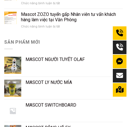
Thú
Chức năng bình luận bị tắt
ở
Tuyển
Bông,
Xưởng
thợ
Mascot
ZOZO
may
Mascot ZOZO tuyển gấp Nhân viên tư vấn khách
(Rập
tuyển
tại
hàng làm việc tại Văn Phòng
Tay)
gấp
Gò
Chức năng bình luận bị tắt
ở
Nhân
Vấp
Mascot
Viên
ZOZO
Kinh
tuyển
SẢN PHẨM MỚI
Doanh,
gấp
Nhân
Nhân
viên
viên
tư
MASCOT NGƯỜI TUYẾT OLAF
tư
vấn
vấn
khách
khách
hàng
hàng
làm
làm
việc
MASCOT LY NƯỚC MÍA
việc
tại
tại
Gò
Văn
Vấp
Phòng
MASCOT SWITCHBOARD