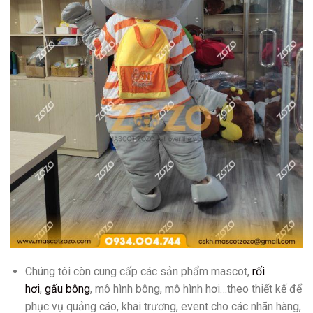
Chúng tôi còn cung cấp các sản phẩm mascot,
rối
hơi
,
gấu bông
, mô hình bông, mô hình hơi…theo thiết kế để
phục vụ quảng cáo, khai trương, event cho các nhãn hàng,