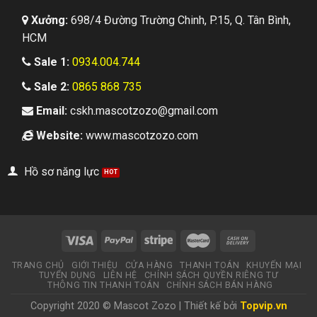
Xưởng:
698/4 Đường Trường Chinh, P.15, Q. Tân Bình,
HCM
Sale 1:
0934.004.744
Sale 2:
0865 868 735
Email:
cskh.mascotzozo@gmail.com
Website:
www.mascotzozo.com
Hồ sơ năng lực
TRANG CHỦ
GIỚI THIỆU
CỬA HÀNG
THANH TOÁN
KHUYẾN MẠI
TUYỂN DỤNG
LIÊN HỆ
CHÍNH SÁCH QUYỀN RIÊNG TƯ
THÔNG TIN THANH TOÁN
CHÍNH SÁCH BÁN HÀNG
Copyright 2020 © Mascot Zozo | Thiết kế bởi
Topvip.vn