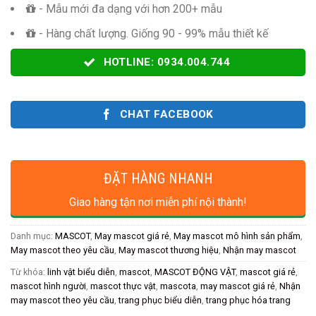
- Mẫu mới đa dạng với hơn 200+ mẫu
- Hàng chất lượng. Giống 90 - 99% mẫu thiết kế
HOTLINE: 0934.004.744
CHAT FACEBOOK
ĐẶT HÀNG NHANH
Giao hàng tận nơi miễn phí nội thành!
Danh mục:
MASCOT
,
May mascot giá rẻ
,
May mascot mô hình sản phẩm
,
May mascot theo yêu cầu
,
May mascot thương hiệu
,
Nhận may mascot
Từ khóa:
linh vật biểu diễn
,
mascot
,
MASCOT ĐỘNG VẬT
,
mascot giá rẻ
,
mascot hình người
,
mascot thực vật
,
mascota
,
may mascot giá rẻ
,
Nhận
may mascot theo yêu cầu
,
trang phục biểu diễn
,
trang phục hóa trang