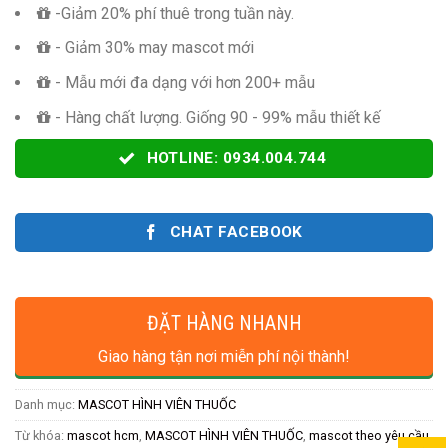
-Giảm 20% phí thuê trong tuần này.
- Giảm 30% may mascot mới
- Mẫu mới đa dạng với hơn 200+ mẫu
- Hàng chất lượng. Giống 90 - 99% mẫu thiết kế
HOTLINE: 0934.004.744
CHAT FACEBOOK
ĐẶT HÀNG NHANH
Giao hàng tận nơi miễn phí nội thành!
Danh mục:
MASCOT HÌNH VIÊN THUỐC
Từ khóa:
mascot hcm
,
MASCOT HÌNH VIÊN THUỐC
,
mascot theo yêu cầu