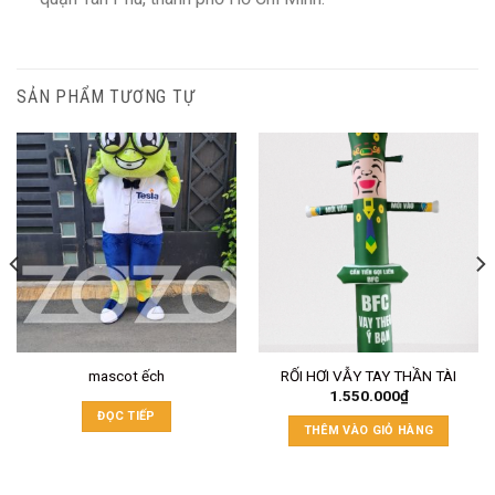
SẢN PHẨM TƯƠNG TỰ
mascot ếch
RỐI HƠI VẪY TAY THẦN TÀI
1.550.000
₫
ĐỌC TIẾP
THÊM VÀO GIỎ HÀNG