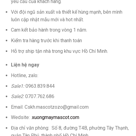
yêu cầu của khách hàng.
Với đội ngũ sản xuất và thiết kế hùng mạnh, bên mình
luôn cập nhật mẫu mới và hot nhất.
Cam kết bảo hành trong vòng 1 năm.
Kiểm tra hàng trước khi thanh toán
Hỗ trợ ship tận nhà trong khu vực Hồ Chí Minh.
Liện hệ ngay
Hotline, zalo:
Sale1:
0963.839.844
Sale2
: 0707.762.686
Email: Cskh.mascotzozo@gmail.com
Wedsite: .
xuongmaymascot.com
Địa chỉ văn phòng: Số 8, đường T4B, phường Tây Thạnh,
quận Tân Phú, thành phố Hồ Chí Minh.