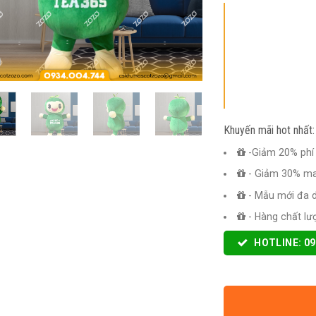
Khuyến mãi hot nhất:
-Giảm 20% phí 
- Giảm 30% m
- Mẫu mới đa 
- Hàng chất lư
HOTLINE: 09