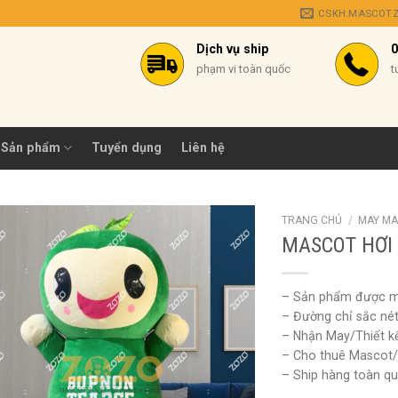
CSKH.MASCOT
Dịch vụ ship
0
phạm vi toàn quốc
t
Sản phẩm
Tuyển dụng
Liên hệ
TRANG CHỦ
/
MAY MA
MASCOT HƠI
– Sản phẩm được m
– Đường chỉ sắc nét
– Nhận May/Thiết kế
– Cho thuê Mascot/R
– Ship hàng toàn qu