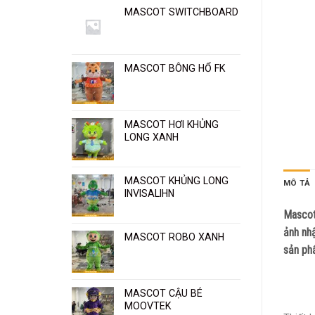
MASCOT SWITCHBOARD
MASCOT BÔNG HỔ FK
MASCOT HƠI KHỦNG
LONG XANH
MASCOT KHỦNG LONG
MÔ TẢ
INVISALIHN
Mascot
ảnh nh
MASCOT ROBO XANH
sản ph
MASCOT CẬU BÉ
MOOVTEK