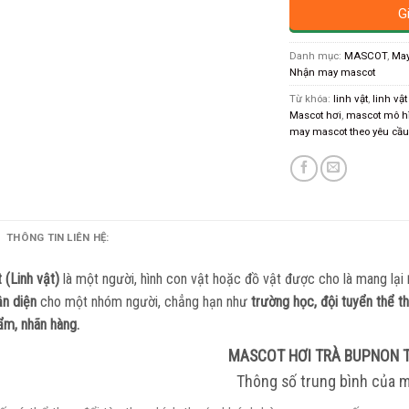
G
Danh mục:
MASCOT
,
May
Nhận may mascot
Từ khóa:
linh vật
,
linh vật
Mascot hơi
,
mascot mô h
may mascot theo yêu cầ
THÔNG TIN LIÊN HỆ:
 (Linh vật)
là một người, hình con vật hoặc đồ vật được cho là mang lại
ận diện
cho một nhóm người, chẳng hạn như
trường học, đội tuyển thể t
ẩm, nhãn hàng.
MASCOT HƠI TRÀ BUPNON T
Thông số trung bình của 