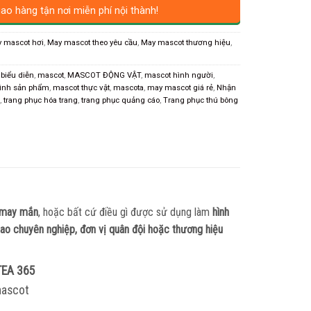
iao hàng tận nơi miễn phí nội thành!
 mascot hơi
,
May mascot theo yêu cầu
,
May mascot thương hiệu
,
 biểu diễn
,
mascot
,
MASCOT ĐỘNG VẬT
,
mascot hình người
,
ình sản phẩm
,
mascot thực vật
,
mascota
,
may mascot giá rẻ
,
Nhận
u
,
trang phục hóa trang
,
trang phục quảng cáo
,
Trang phục thú bông
may mắn
, hoặc bất cứ điều gì được sử dụng làm
hình
hao chuyên nghiệp, đơn vị quân đội hoặc thương hiệu
EA 365
mascot