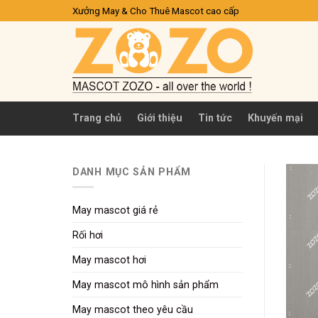
Skip
Xưởng May & Cho Thuê Mascot cao cấp
to
content
Trang chủ
Giới thiệu
Tin tức
Khuyến mại
DANH MỤC SẢN PHẨM
May mascot giá rẻ
Rối hơi
May mascot hơi
May mascot mô hình sản phẩm
May mascot theo yêu cầu