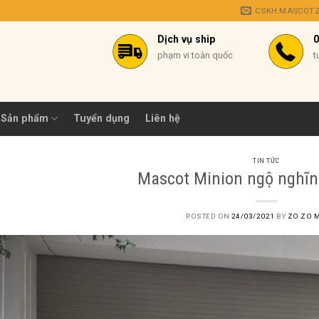
CSKH.MASCOT
Dịch vụ ship
0
phạm vi toàn quốc
t
Sản phẩm
Tuyển dụng
Liên hệ
TIN TỨC
Mascot Minion ngộ nghĩn
POSTED ON
24/03/2021
BY
ZO ZO 