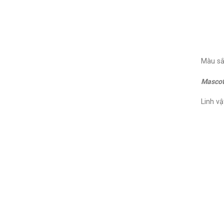
Màu sắ
Mascot
Linh vậ