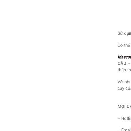
Sử dụn
Có thể
Mascot
CẦU
– 
thân th
Với phư
cậy củ
MỌI CH
– Hotli
– Emai