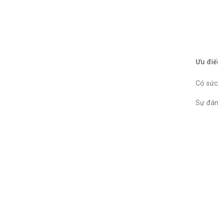
Ưu điể
Có sức 
Sự đán