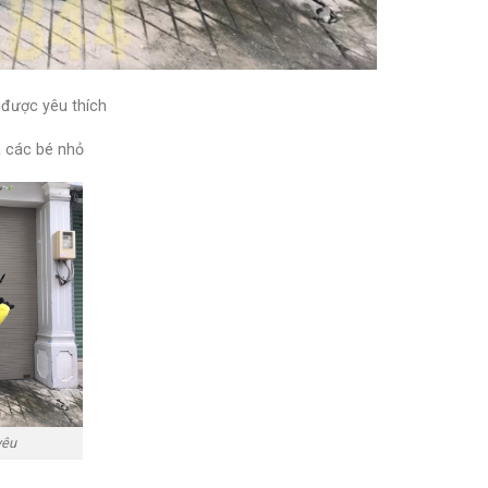
 được yêu thích
à các bé nhỏ
yêu