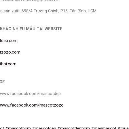
g sản xuất: 698/4 Trường Chinh, P15, Tân Bình, HCM
KHẢO NHIỀU MẪU TẠI WEBSITE
tdep.com
tzozo.com
thoi.com
GE
//www.facebook.com/mascotdep
//www.facebook.com/mascotzozo
ot
#mascothcm
#mascotdep
#mascotdephcm
#maymascot
#thu