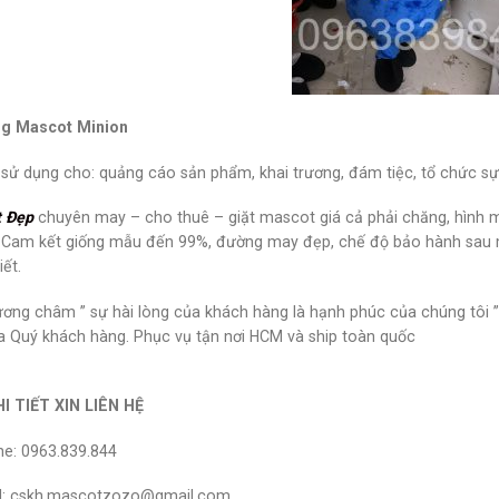
g Mascot Minion
 sử dụng cho: quảng cáo sản phẩm, khai trương, đám tiệc, tổ chức sự
 Đẹp
chuyên may – cho thuê – giặt mascot giá cả phải chăng, hình
Cam kết giống mẫu đến 99%, đường may đẹp, chế độ bảo hành sau mu
iết.
ơng châm ” sự hài lòng của khách hàng là hạnh phúc của chúng tôi ” vì
a Quý khách hàng. Phục vụ tận nơi HCM và ship toàn quốc
I TIẾT XIN LIÊN HỆ
ne: 0963.839.844
l: cskh.mascotzozo@gmail.com