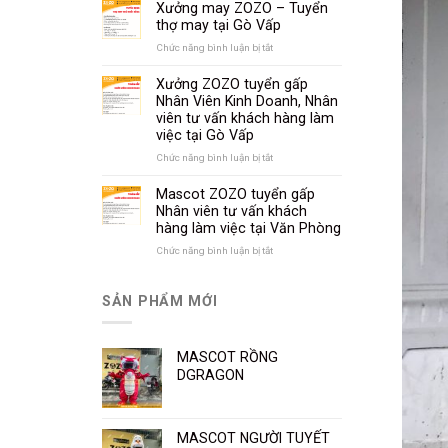
ZOZO
Xưởng may ZOZO – Tuyển
Người
cần
thợ may tại Gò Vấp
tuyển
Thiết
Chức năng bình luận bị tắt
ở
Kế
Xưởng
Rập
may
Xưởng ZOZO tuyển gấp
Thú
ZOZO
Nhân Viên Kinh Doanh, Nhân
Bông,
–
viên tư vấn khách hàng làm
Mascot
Tuyển
việc tại Gò Vấp
(Rập
thợ
Tay)
may
Chức năng bình luận bị tắt
ở
tại
Xưởng
Gò
ZOZO
Mascot ZOZO tuyển gấp
Vấp
tuyển
Nhân viên tư vấn khách
gấp
hàng làm việc tại Văn Phòng
Nhân
Viên
Chức năng bình luận bị tắt
ở
Kinh
Mascot
Doanh,
ZOZO
Nhân
tuyển
SẢN PHẨM MỚI
viên
gấp
tư
Nhân
vấn
viên
khách
MASCOT RỒNG
tư
hàng
vấn
DGRAGON
làm
khách
việc
hàng
tại
làm
Gò
việc
MASCOT NGƯỜI TUYẾT
Vấp
tại