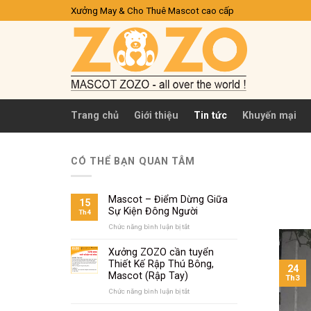
Skip
Xưởng May & Cho Thuê Mascot cao cấp
to
content
Trang chủ
Giới thiệu
Tin tức
Khuyến mại
CÓ THỂ BẠN QUAN TÂM
Mascot – Điểm Dừng Giữa
15
Sự Kiện Đông Người
Th4
Chức năng bình luận bị tắt
ở
Mascot
–
Xưởng ZOZO cần tuyển
Điểm
Thiết Kế Rập Thú Bông,
24
Dừng
Mascot (Rập Tay)
Th3
Giữa
Sự
Chức năng bình luận bị tắt
ở
Kiện
Xưởng
Đông