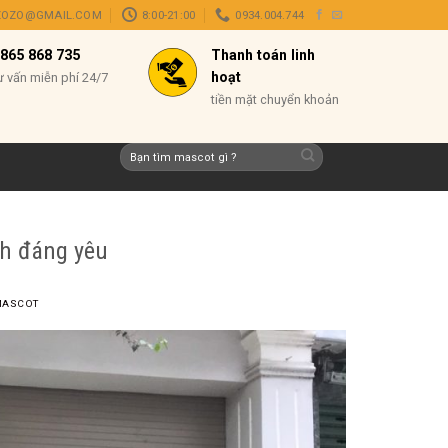
ZOZO@GMAIL.COM
8:00-21:00
0934.004.744
865 868 735
Thanh toán linh
hoạt
ư vấn miễn phí 24/7
tiền mặt chuyển khoản
Tìm
kiếm:
h đáng yêu
MASCOT