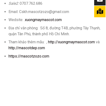
Sale2
: 0707.762.686
Email: Cskh.mascotzozo@gmail.com
Wedsite: .
xuongmaymascot.com
Địa chỉ văn phòng: Số 8, đường T4B, phường Tây Thạnh,
quận Tân Phú, thành phố Hồ Chí Minh.
Tham khảo thêm mẫu:
,
http://xuongmaymascot.com
và
http://mascotdep.com
https://mascotzozo.com