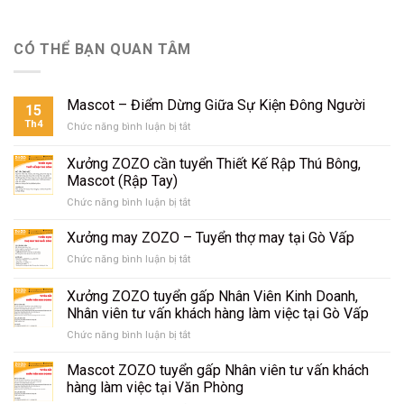
CÓ THỂ BẠN QUAN TÂM
Mascot – Điểm Dừng Giữa Sự Kiện Đông Người
15
Th4
Chức năng bình luận bị tắt
ở
Mascot
–
Xưởng ZOZO cần tuyển Thiết Kế Rập Thú Bông,
Điểm
Mascot (Rập Tay)
Dừng
Chức năng bình luận bị tắt
ở
Giữa
Xưởng
Sự
ZOZO
Kiện
Xưởng may ZOZO – Tuyển thợ may tại Gò Vấp
cần
Đông
Chức năng bình luận bị tắt
ở
tuyển
Người
Xưởng
Thiết
may
Xưởng ZOZO tuyển gấp Nhân Viên Kinh Doanh,
Kế
ZOZO
Rập
Nhân viên tư vấn khách hàng làm việc tại Gò Vấp
–
Thú
Chức năng bình luận bị tắt
ở
Tuyển
Bông,
Xưởng
thợ
Mascot
ZOZO
may
Mascot ZOZO tuyển gấp Nhân viên tư vấn khách
(Rập
tuyển
tại
hàng làm việc tại Văn Phòng
Tay)
gấp
Gò