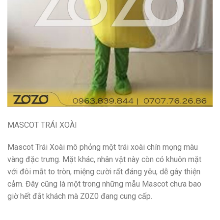
MASCOT TRÁI XOÀI
Mascot Trái Xoài mô phỏng một trái xoài chín mọng màu
vàng đặc trưng. Mặt khác, nhân vật này còn có khuôn mặt
với đôi mắt to tròn, miệng cười rất đáng yêu, dễ gây thiện
cảm. Đây cũng là một trong những mẫu Mascot chưa bao
giờ hết đắt khách mà Z0Z0 đang cung cấp.