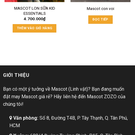
MASCOT LON SỮA KID
Mascot con voi
ESSENTIALS
4.700.000
₫
ĐỌC TIẾP
THÊM VÀO GIỎ HÀNG
GIỚI THIỆU
Bạn có một ý tưởng về Mascot (Linh vật)? Bạn đang muốn
đặt may Mascot giá rẻ? Hãy liên hệ đến Mascot ZOZO của
chúng tôi!
Văn phòng:
Số 8, Đường T4B, P. Tây Thạnh, Q. Tân Phú,
HCM