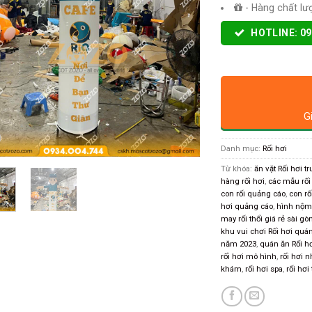
- Hàng chất lư
HOTLINE: 09
G
Danh mục:
Rối hơi
Từ khóa:
ăn vặt Rối hơi t
hàng rối hơi
,
các mẫu rối
con rối quảng cáo
,
con rố
hơi quảng cáo
,
hình nộm
may rối thổi giá rẻ sài gò
khu vui chơi Rối hơi quán
năm 2023
,
quán ăn Rối h
rối hơi mô hình
,
rối hơi 
khám
,
rối hơi spa
,
rối hơi