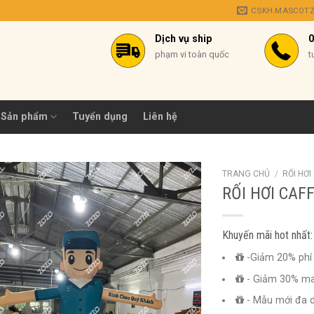
CSKH.MASCOT
Dịch vụ ship
0
phạm vi toàn quốc
t
Sản phẩm
Tuyển dụng
Liên hệ
TRANG CHỦ
/
RỐI HƠI
RỐI HƠI CAFF
Khuyến mãi hot nhất:
-Giảm 20% phí 
- Giảm 30% m
- Mẫu mới đa 