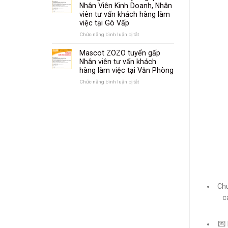
Thú
ZOZO
Nhân Viên Kinh Doanh, Nhân
Bông,
–
viên tư vấn khách hàng làm
Mascot
Tuyển
việc tại Gò Vấp
(Rập
thợ
Tay)
may
Chức năng bình luận bị tắt
ở
tại
Xưởng
Gò
ZOZO
Mascot ZOZO tuyển gấp
Vấp
tuyển
Nhân viên tư vấn khách
gấp
hàng làm việc tại Văn Phòng
Nhân
Viên
Chức năng bình luận bị tắt
ở
Kinh
Mascot
Doanh,
ZOZO
Nhân
tuyển
viên
gấp
tư
Nhân
vấn
viên
khách
tư
hàng
vấn
làm
khách
việc
hàng
tại
làm
Gò
việc
Vấp
tại
Ch
Văn
c
Phòng
💌