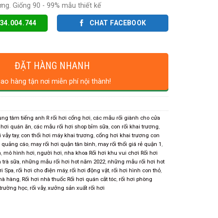
ợng. Giống 90 - 99% mẫu thiết kế
34.004.744
CHAT FACEBOOK
ĐẶT HÀNG NHANH
iao hàng tận nơi miễn phí nội thành!
rung tâm tiếng anh R rối hơi cổng hơi
,
các mẫu rối giành cho cửa
 hơi quán ăn
,
các mẫu rối hơi shop bỉm sữa
,
con rối khai trương
,
i vẫy tay
,
con thổi hơi máy khai trương
,
cổng hơi khai trương con
 quảng cáo
,
may rối hơi quận tân bình
,
may rối thổi giá rẻ quận 1
,
n
,
mô hình hơi
,
người hơi
,
nha khoa Rối hơi khu vui chơi Rối hơi
 trà sữa
,
những mẫu rối hơi hot năm 2022
,
những mẫu rối hơi hot
ơi Spa
,
rối hơi cho điện máy
,
rối hơi động vật
,
rối hơi hình con thỏ
,
nhà hàng
,
Rối hơi nhà thuốc Rối hơi quán cắt tóc
,
rối hơi phòng
 trường học
,
rối vẫy
,
xưởng sản xuất rối hơi