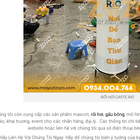
RỐI HƠI CAFFE RIO
úng tôi còn cung cấp các sản phẩm mascot,
rối hơi
,
gấu bông
, mô hì
áo, khai trương, event cho các nhãn hàng, đại lý… Các thông tin chi t
website hoặc liên hệ với chúng tôi qua số điện thoại b
 Hãy Liên Hệ Với Chúng Tôi Ngay: Hãy để chúng tôi biến ý tưởng của