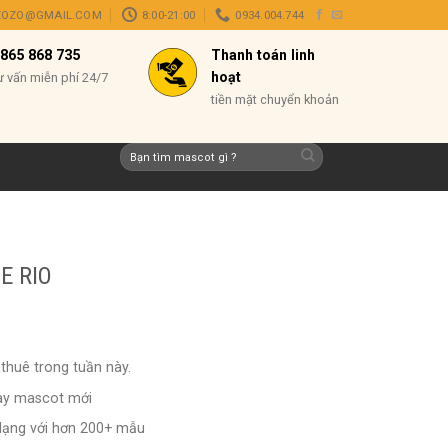
ZOZO@GMAIL.COM
8:00-21:00
0934.004.744
865 868 735
Thanh toán linh
hoạt
ư vấn miễn phí 24/7
tiền mặt chuyển khoản
Tìm
kiếm:
E RIO
thuê trong tuần này.
ay mascot mới
dạng với hơn 200+ mẫu