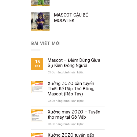
MASCOT CẬU BÉ
MOOVTEK
BÀI VIẾT MỚI
Mascot – Điểm Dừng Giữa
15
Sự Kiện Đông Người
Th4
Chức năng bình luận bị tắt
ở
Mascot
–
Xưởng ZOZO cần tuyển
Điểm
Thiết Kế Rập Thú Bông,
Dừng
Mascot (Rập Tay)
Giữa
Sự
Chức năng bình luận bị tắt
ở
Kiện
Xưởng
Đông
ZOZO
Xưởng may ZOZO – Tuyển
Người
cần
thợ may tại Gò Vấp
tuyển
Thiết
Chức năng bình luận bị tắt
ở
Kế
Xưởng
Rập
may
Xưởng ZOZO tuyển gấp