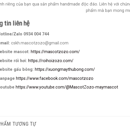
ính riêng của bạn qua sản phẩm handmade độc đáo. Liên hệ với chúng
phẩm mà bạn mong mu
 tin liên hệ
otline/Zalo 0934 004 744
mail:
cskh.mascotzozo@gmail.com
ebsite mascot:
https://mascotzozo.com/
bsite rối hơi:
https://roihoizozo.com/
ebsite gấu bông:
https://xuongmaythubong.com/
anpage
https://www.facebook.com/mascotzozo
outube
https://www.youtube.com/@MascotZozo-maymascot
PHẨM TƯƠNG TỰ