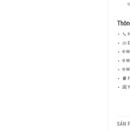
t
Thông
📞
H
📧
E
🌐
W
🌐
We
🌐
W
📘
F
📀
Y
SẢN 