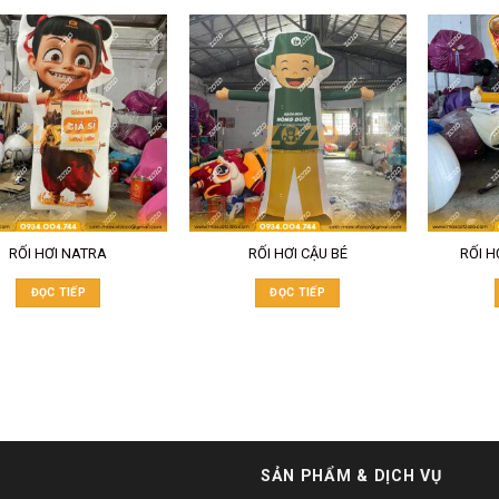
RỐI HƠI NATRA
RỐI HƠI CẬU BÉ
RỐI H
ĐỌC TIẾP
ĐỌC TIẾP
SẢN PHẨM & DỊCH VỤ