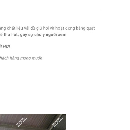
ng chất liệu vải dù giữ hơi và hoạt động bằng quạt
để thu hút, gây sự chú ý người xem.
I HƠI
c khách hàng mong muốn