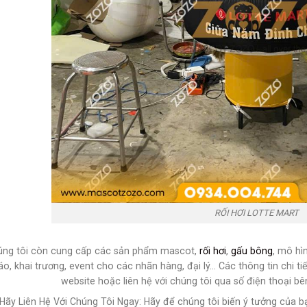
RỐI HƠI LOTTE MART
úng tôi còn cung cấp các sản phẩm mascot,
rối hơi
,
gấu bông
, mô hì
áo, khai trương, event cho các nhãn hàng, đại lý… Các thông tin chi t
website hoặc liên hệ với chúng tôi qua số điện thoại b
 Hãy Liên Hệ Với Chúng Tôi Ngay: Hãy để chúng tôi biến ý tưởng của