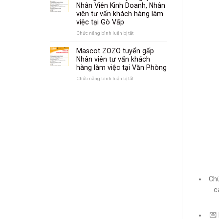
Thú
ZOZO
Nhân Viên Kinh Doanh, Nhân
Bông,
–
viên tư vấn khách hàng làm
Mascot
Tuyển
việc tại Gò Vấp
(Rập
thợ
Tay)
may
Chức năng bình luận bị tắt
ở
tại
Xưởng
Gò
ZOZO
Mascot ZOZO tuyển gấp
Vấp
tuyển
Nhân viên tư vấn khách
gấp
hàng làm việc tại Văn Phòng
Nhân
Viên
Chức năng bình luận bị tắt
ở
Kinh
Mascot
Doanh,
ZOZO
Nhân
tuyển
viên
gấp
tư
Nhân
vấn
viên
khách
tư
hàng
vấn
làm
khách
việc
hàng
tại
làm
Gò
việc
Vấp
tại
Ch
Văn
c
Phòng
💌