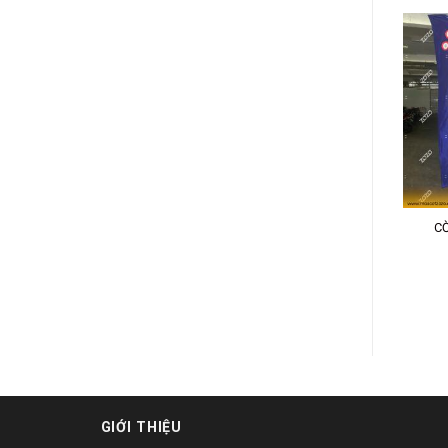
RỐI ỐNG THỎ ĐỎ
RỐI NHA KHOA LINH ĐAN
CỜ
ĐỌC TIẾP
ĐỌC TIẾP
GIỚI THIỆU