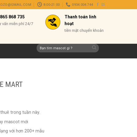
ZOZO@GMAIL.COM
8:00-21:00
0934.004.744
865 868 735
Thanh toán linh
hoạt
ư vấn miễn phí 24/7
tiền mặt chuyển khoản
Tìm
kiếm:
TE MART
thuê trong tuần này.
ay mascot mới
dạng với hơn 200+ mẫu