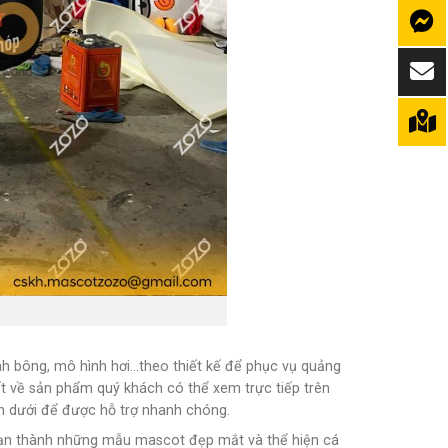
nh bông, mô hình hơi…theo thiết kế để phục vụ quảng
iết về sản phẩm quý khách có thể xem trực tiếp trên
ên dưới để được hỗ trợ nhanh chóng.
 bạn thành những mẫu mascot đẹp mắt và thể hiện cá