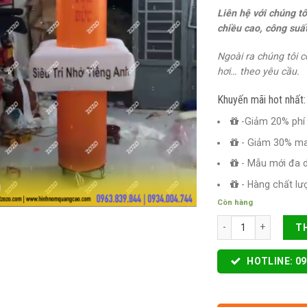
Liên hệ với chúng t
chiều cao, công suấ
Ngoài ra chúng tôi c
hơi… theo yêu cầu.
Khuyến mãi hot nhất:
-Giảm 20% phí 
- Giảm 30% m
- Mẫu mới đa 
- Hàng chất lư
Còn hàng
RỐI HƠI TIẾNG ANH T
T
HOTLINE: 09