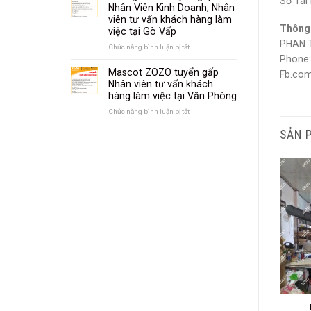
Số Tài
Thú
ZOZO
Nhân Viên Kinh Doanh, Nhân
Bông,
–
viên tư vấn khách hàng làm
Mascot
Tuyển
Thông 
việc tại Gò Vấp
(Rập
thợ
PHAN 
Tay)
may
Chức năng bình luận bị tắt
ở
tại
Xưởng
Phone:
Gò
ZOZO
Mascot ZOZO tuyển gấp
Fb.com
Vấp
tuyển
Nhân viên tư vấn khách
gấp
hàng làm việc tại Văn Phòng
Nhân
Viên
Chức năng bình luận bị tắt
ở
Kinh
Mascot
Doanh,
SẢN 
ZOZO
Nhân
tuyển
viên
gấp
tư
Nhân
vấn
viên
khách
tư
hàng
vấn
làm
khách
việc
hàng
tại
làm
Gò
việc
Vấp
tại
Văn
Phòng
RỐI HƠI QUẢNG CÁO
RỐI HƠI ĐẦU BẾP