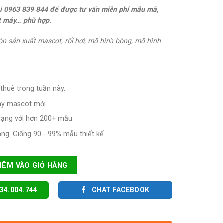
ôi 0963 839 844 để được tư vấn miễn phí mẫu mã,
t máy… phù hợp.
òn sản xuất mascot, rối hơi, mô hình bông, mô hình
thuê trong tuần này.
ay mascot mới
dạng với hơn 200+ mẫu
ợng. Giống 90 - 99% mẫu thiết kế
ÂM TUỆ ĐỨC số lượng
HÊM VÀO GIỎ HÀNG
34.004.744
CHAT FACEBOOK