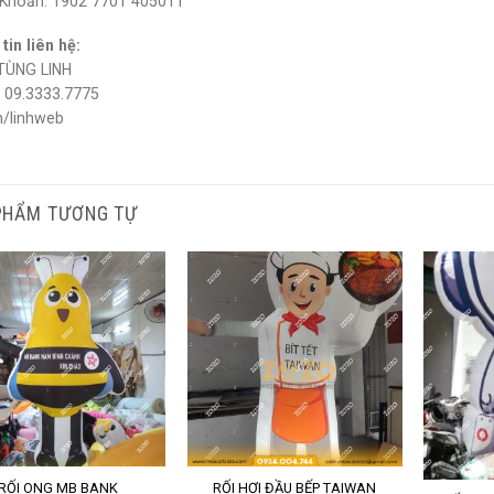
 Khoản: 1902 7701 405011
tin liên hệ:
TÙNG LINH
 09.3333.7775
/linhweb
PHẨM TƯƠNG TỰ
RỐI ONG MB BANK
RỐI HƠI ĐẦU BẾP TAIWAN