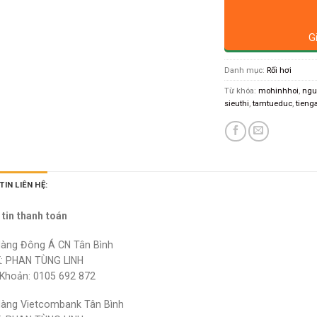
G
Danh mục:
Rối hơi
Từ khóa:
mohinhhoi
,
ngu
sieuthi
,
tamtueduc
,
tieng
IN LIÊN HỆ:
tin thanh toán
àng Đông Á CN Tân Bình
: PHAN TÙNG LINH
 Khoản: 0105 692 872
àng Vietcombank Tân Bình