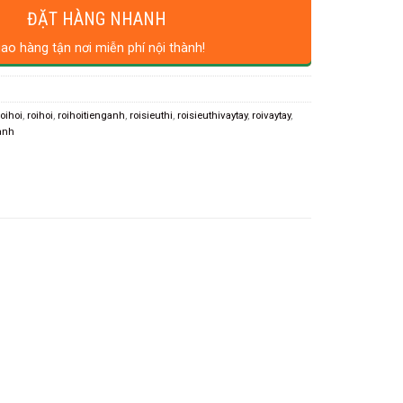
ĐẶT HÀNG NHANH
iao hàng tận nơi miễn phí nội thành!
oihoi
,
roihoi
,
roihoitienganh
,
roisieuthi
,
roisieuthivaytay
,
roivaytay
,
anh