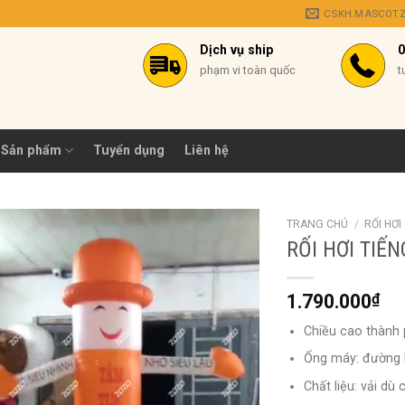
CSKH.MASCOT
Dịch vụ ship
0
phạm vi toàn quốc
t
Sản phẩm
Tuyển dụng
Liên hệ
TRANG CHỦ
/
RỐI HƠI
RỐI HƠI TIẾ
1.790.000
₫
Chiều cao thành
Ống máy: đường
Chất liệu: vải d