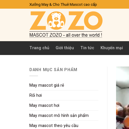
Skip
Xưởng May & Cho Thuê Mascot cao cấp
to
content
Trang chủ
Giới thiệu
Tin tức
Khuyến mại
DANH MỤC SẢN PHẨM
May mascot giá rẻ
Rối hơi
May mascot hơi
May mascot mô hình sản phẩm
May mascot theo yêu cầu