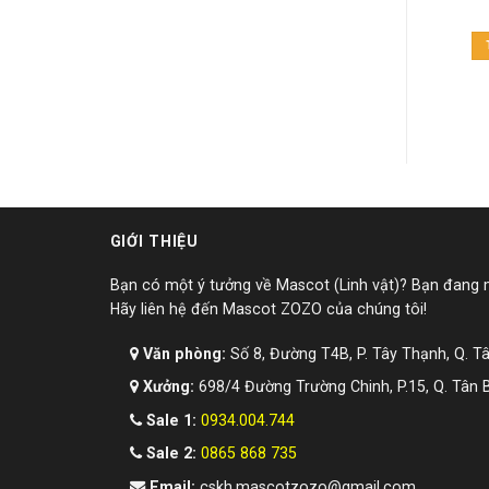
1.790.000
₫
1.790.000
₫
THÊM VÀO GIỎ HÀNG
THÊM VÀO GIỎ HÀNG
GIỚI THIỆU
Bạn có một ý tưởng về Mascot (Linh vật)? Bạn đang
Hãy liên hệ đến Mascot ZOZO của chúng tôi!
Văn phòng:
Số 8, Đường T4B, P. Tây Thạnh, Q. T
Xưởng:
698/4 Đường Trường Chinh, P.15, Q. Tân 
Sale 1:
0934.004.744
Sale 2:
0865 868 735
Email:
cskh.mascotzozo@gmail.com