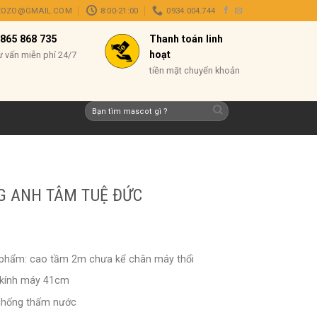
ZOZO@GMAIL.COM
8:00-21:00
0934.004.744
865 868 735
Thanh toán linh
hoạt
ư vấn miễn phí 24/7
tiền mặt chuyển khoản
Tìm
kiếm:
NG ANH TÂM TUỆ ĐỨC
 phẩm: cao tầm 2m chưa kể chân máy thổi
 kính máy 41cm
ù chống thấm nước