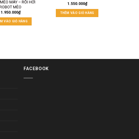
 MÈO MÁY – RỐI HƠI
1.550.000
₫
ROBOT MÈO
1.950.000
₫
THÊM VÀO GIỎ HÀNG
M VÀO GIỎ HÀNG
FACEBOOK