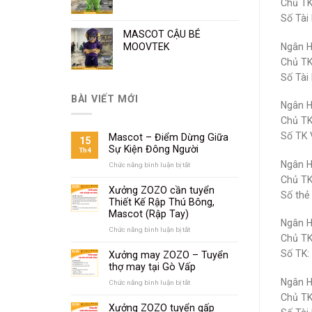
Chủ TK
Số Tài
MASCOT CẬU BÉ
Ngân H
MOOVTEK
Chủ TK
Số Tài
BÀI VIẾT MỚI
Ngân H
Chủ TK
Số TK 
Mascot – Điểm Dừng Giữa
15
Sự Kiện Đông Người
Th4
Ngân H
Chức năng bình luận bị tắt
ở
Mascot
Chủ TK
–
Xưởng ZOZO cần tuyển
Số thẻ
Điểm
Thiết Kế Rập Thú Bông,
Dừng
Mascot (Rập Tay)
Giữa
Ngân H
Sự
Chức năng bình luận bị tắt
ở
Chủ TK
Kiện
Xưởng
Đông
ZOZO
Số TK:
Xưởng may ZOZO – Tuyển
Người
cần
thợ may tại Gò Vấp
tuyển
Ngân 
Thiết
Chức năng bình luận bị tắt
ở
Kế
Xưởng
Chủ T
Rập
may
Xưởng ZOZO tuyển gấp