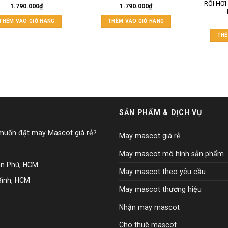
RỐI HƠI
1.790.000
₫
1.790.000
₫
THÊM VÀO GIỎ HÀNG
THÊM VÀO GIỎ HÀNG
THÊ
SẢN PHẨM & DỊCH VỤ
 muốn đặt may Mascot giá rẻ?
May mascot giá rẻ
May mascot mô hình sản phẩm
ân Phú, HCM
May mascot theo yêu cầu
Bình, HCM
May mascot thương hiệu
Nhận may mascot
Cho thuê mascot