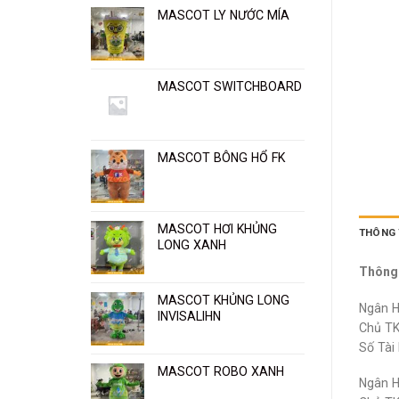
MASCOT LY NƯỚC MÍA
MASCOT SWITCHBOARD
MASCOT BÔNG HỔ FK
MASCOT HƠI KHỦNG
THÔNG T
LONG XANH
Thông 
MASCOT KHỦNG LONG
Ngân H
INVISALIHN
Chủ TK
Số Tài
MASCOT ROBO XANH
Ngân H