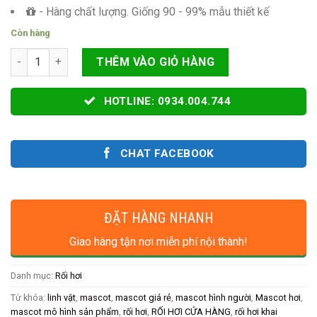
- Hàng chất lượng. Giống 90 - 99% mẫu thiết kế
Còn hàng
RỐI HƠI VẪY KHÁCH MÈO THẦN TÀI MAY MẮN số lượng
THÊM VÀO GIỎ HÀNG
HOTLINE: 0934.004.744
CHAT FACEBOOK
ĐẶT HÀNG NHANH
Giao hàng tận nơi miễn phí nội thành!
Danh mục:
Rối hơi
Từ khóa:
linh vật
,
mascot
,
mascot giá rẻ
,
mascot hình người
,
Mascot hơi
,
mascot mô hình sản phẩm
,
rối hơi
,
RỐI HƠI CỬA HÀNG
,
rối hơi khai