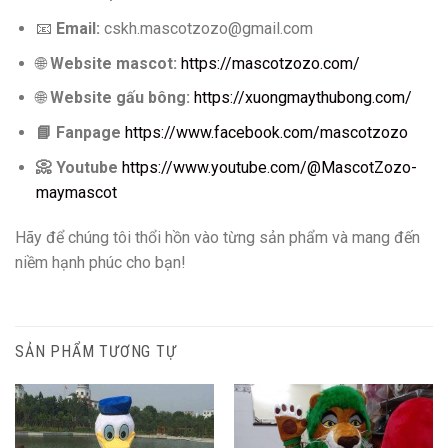
📧
Email:
cskh.mascotzozo@gmail.com
🌐
Website mascot:
https://mascotzozo.com/
🌐
Website gấu bông:
https://xuongmaythubong.com/
📘
Fanpage
https://www.facebook.com/mascotzozo
📀
Youtube
https://www.youtube.com/@MascotZozo-
maymascot
Hãy để chúng tôi thổi hồn vào từng sản phẩm và mang đến
niềm hạnh phúc cho bạn!
SẢN PHẨM TƯƠNG TỰ