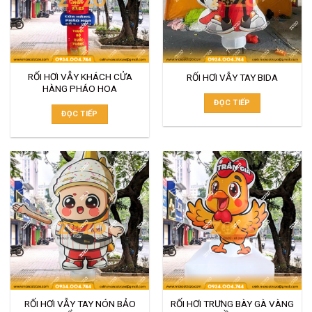
RỐI HƠI VẪY KHÁCH CỬA
RỐI HƠI VẪY TAY BIDA
HÀNG PHÁO HOA
ĐỌC TIẾP
ĐỌC TIẾP
RỐI HƠI VẪY TAY NÓN BẢO
RỐI HƠI TRƯNG BÀY GÀ VÀNG