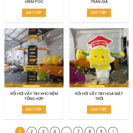
HIỂM POC
TRẦN GIA
ĐỌC TIẾP
ĐỌC TIẾP
RỐI HƠI VẪY TAY KHO NỆM
RỐI HƠI VẪY TAY HOA MẶT
TỔNG HỢP
TRỜI
ĐỌC TIẾP
ĐỌC TIẾP
1
2
3
4
…
7
8
9