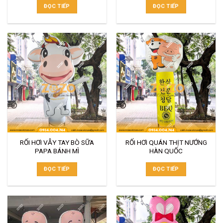
ĐỌC TIẾP
ĐỌC TIẾP
RỐI HƠI VẪY TAY BÒ SỮA
RỐI HƠI QUÁN THỊT NƯỚNG
PAPA BÁNH MÌ
HÀN QUỐC
ĐỌC TIẾP
ĐỌC TIẾP