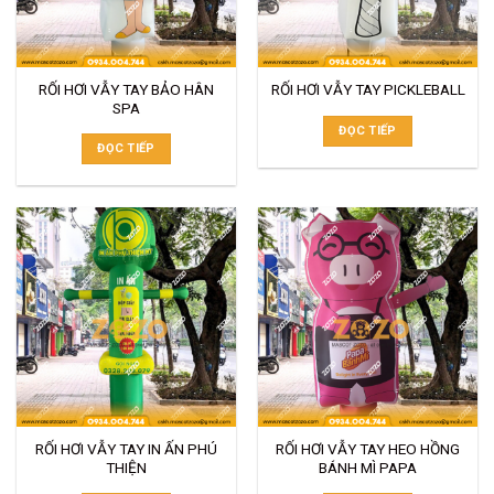
RỐI HƠI VẪY TAY BẢO HÂN
RỐI HƠI VẪY TAY PICKLEBALL
SPA
ĐỌC TIẾP
ĐỌC TIẾP
RỐI HƠI VẪY TAY IN ẤN PHÚ
RỐI HƠI VẪY TAY HEO HỒNG
THIỆN
BÁNH MÌ PAPA