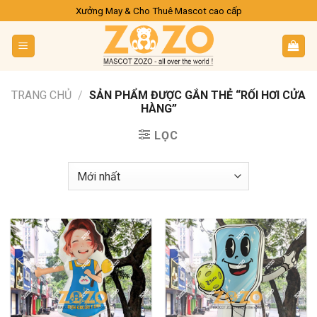
Skip
Xưởng May & Cho Thuê Mascot cao cấp
to
content
TRANG CHỦ
/
SẢN PHẨM ĐƯỢC GẮN THẺ “RỐI HƠI CỬA
HÀNG”
LỌC