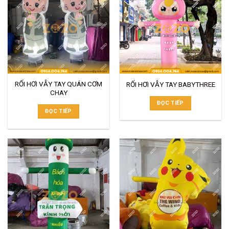
RỐI HƠI VẪY TAY QUÁN CƠM
RỐI HƠI VẪY TAY BABYTHREE
CHAY
ĐỌC TIẾP
ĐỌC TIẾP