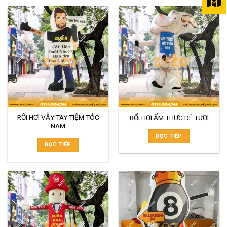
RỐI HƠI VẪY TAY TIỆM TÓC
RỐI HƠI ẨM THỰC DÊ TƯƠI
NAM
ĐỌC TIẾP
ĐỌC TIẾP