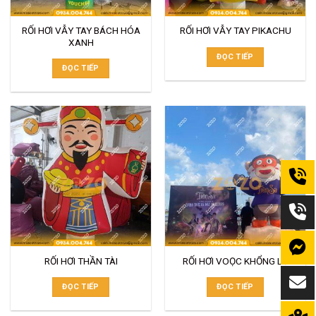
RỐI HƠI VẪY TAY BÁCH HÓA
RỐI HƠI VẪY TAY PIKACHU
XANH
ĐỌC TIẾP
ĐỌC TIẾP
RỐI HƠI THẦN TÀI
RỐI HƠI VOỌC KHỔNG LỒ
ĐỌC TIẾP
ĐỌC TIẾP