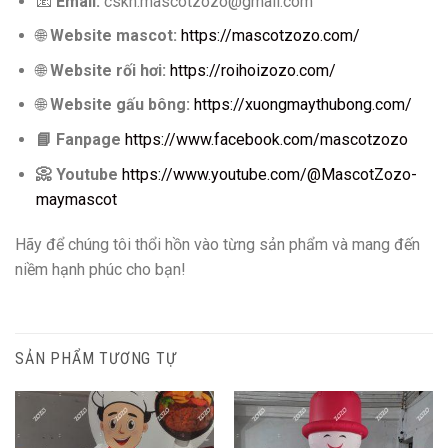
📧
Email:
cskh.mascotzozo@gmail.com
🌐
Website mascot:
https://mascotzozo.com/
🌐
Website rối hơi:
https://roihoizozo.com/
🌐
Website gấu bông:
https://xuongmaythubong.com/
📘
Fanpage
https://www.facebook.com/mascotzozo
📀
Youtube
https://www.youtube.com/@MascotZozo-
maymascot
Hãy để chúng tôi thổi hồn vào từng sản phẩm và mang đến
niềm hạnh phúc cho bạn!
SẢN PHẨM TƯƠNG TỰ