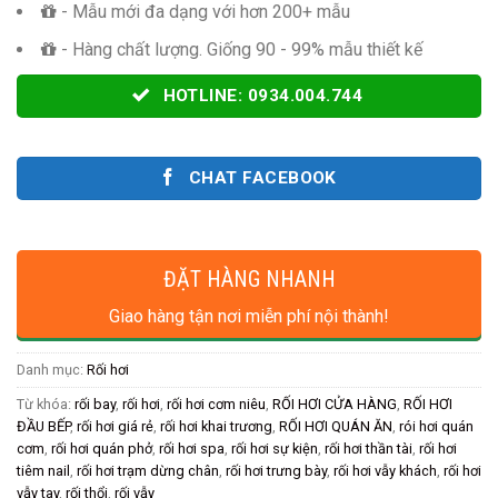
- Mẫu mới đa dạng với hơn 200+ mẫu
- Hàng chất lượng. Giống 90 - 99% mẫu thiết kế
HOTLINE: 0934.004.744
CHAT FACEBOOK
ĐẶT HÀNG NHANH
Giao hàng tận nơi miễn phí nội thành!
Danh mục:
Rối hơi
Từ khóa:
rối bay
,
rối hơi
,
rối hơi cơm niêu
,
RỐI HƠI CỬA HÀNG
,
RỐI HƠI
ĐẦU BẾP
,
rối hơi giá rẻ
,
rối hơi khai trương
,
RỐI HƠI QUÁN ĂN
,
rói hơi quán
cơm
,
rối hơi quán phở
,
rối hơi spa
,
rối hơi sự kiện
,
rối hơi thần tài
,
rối hơi
tiêm nail
,
rối hơi trạm dừng chân
,
rối hơi trưng bày
,
rối hơi vẫy khách
,
rối hơi
vẫy tay
,
rối thổi
,
rối vẫy