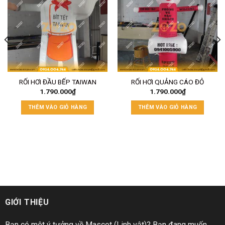
RỐI HƠI ĐẦU BẾP TAIWAN
RỐI HƠI QUẢNG CÁO ĐỎ
1.790.000
₫
1.790.000
₫
THÊM VÀO GIỎ HÀNG
THÊM VÀO GIỎ HÀNG
GIỚI THIỆU
Bạn có một ý tưởng về Mascot (Linh vật)? Bạn đang muốn