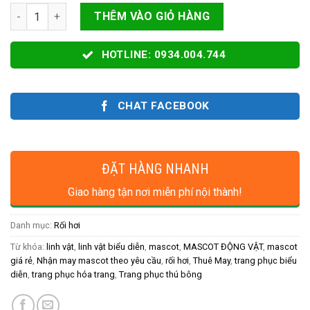
RỐI HƠI VẪY KHÁCH TRUE MOTO CARE số lượng
THÊM VÀO GIỎ HÀNG
HOTLINE: 0934.004.744
CHAT FACEBOOK
ĐẶT HÀNG NHANH
Giao hàng tận nơi miễn phí nội thành!
Danh mục:
Rối hơi
Từ khóa:
linh vật
,
linh vật biểu diễn
,
mascot
,
MASCOT ĐỘNG VẬT
,
mascot
giá rẻ
,
Nhận may mascot theo yêu cầu
,
rối hơi
,
Thuê May
,
trang phục biểu
diễn
,
trang phục hóa trang
,
Trang phục thú bông