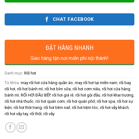
CHAT FACEBOOK
ĐẶT HÀNG NHANH
Giao hàng tận nơi miễn phí nội thành!
Danh mục:
Rối hơi
Từ khóa:
may rối hơi cửa hàng quần áo
,
may rối hơi tại miền nam
,
rối bay
,
rối hơi
,
rối hơi bánh mì
,
rối hơi bỉm sữa
,
rối hơi cơm niêu
,
rối hơi cửa hàng
bánh mì
,
RỐI HƠI ĐẦU BẾP
,
rối hơi giá rẻ
,
rối hơi gội đầu
,
rối hơi khai trương
,
rối hơi nhà thuốc
,
rói hơi quán cơm
,
rối hơi quán phở
,
rối hơi spa
,
rối hơi sự
kiện
,
rối hơi thời trang
,
rối hơi tiêm nail
,
rối hơi tiệm tóc
,
rối hơi vẫy khách
,
rối hơi vẫy tay
,
rối thổi
,
rối vẫy