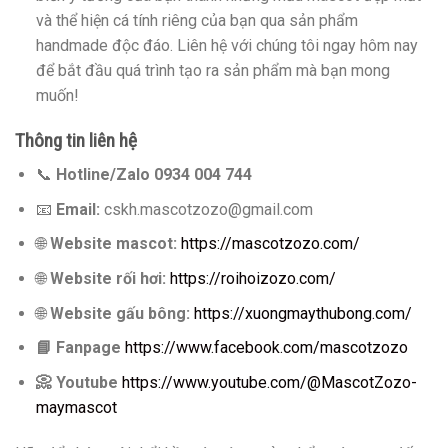
và thể hiện cá tính riêng của bạn qua sản phẩm
handmade độc đáo. Liên hệ với chúng tôi ngay hôm nay
để bắt đầu quá trình tạo ra sản phẩm mà bạn mong
muốn!
Thông tin liên hệ
📞
Hotline/Zalo 0934 004 744
📧
Email:
cskh.mascotzozo@gmail.com
🌐
Website mascot:
https://mascotzozo.com/
🌐
Website rối hơi:
https://roihoizozo.com/
🌐
Website gấu bông:
https://xuongmaythubong.com/
📘
Fanpage
https://www.facebook.com/mascotzozo
📀
Youtube
https://www.youtube.com/@MascotZozo-
maymascot