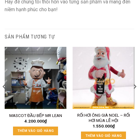
Hãy để chúng tôi thổi hồn vào từng sản phẩm và mang đến
niềm hạnh phúc cho bạn!
SẢN PHẨM TƯƠNG TỰ
RỐI HƠI ÔNG GIÀ NOEL – RỐI
MASCOT ĐẦU BẾP MR LEAN
HƠI MÙA LỄ HỘI
4.200.000
₫
1.550.000
₫
THÊM VÀO GIỎ HÀNG
THÊM VÀO GIỎ HÀNG