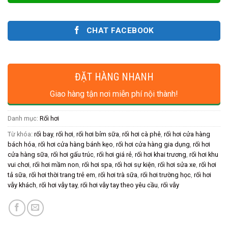
CHAT FACEBOOK
ĐẶT HÀNG NHANH
Giao hàng tận nơi miễn phí nội thành!
Danh mục:
Rối hơi
Từ khóa:
rối bay
,
rối hơi
,
rối hơi bỉm sữa
,
rối hơi cà phê
,
rối hơi cửa hàng
bách hóa
,
rối hơi cửa hàng bánh kẹo
,
rối hơi cửa hàng gia dụng
,
rối hơi
cửa hàng sữa
,
rối hơi gấu trúc
,
rối hơi giá rẻ
,
rối hơi khai trương
,
rối hơi khu
vui chơi
,
rối hơi mầm non
,
rối hơi spa
,
rối hơi sự kiện
,
rối hơi sửa xe
,
rối hơi
tả sữa
,
rối hơi thời trang trẻ em
,
rối hơi trà sữa
,
rối hơi trường học
,
rối hơi
vẫy khách
,
rối hơi vẫy tay
,
rối hơi vẫy tay theo yêu cầu
,
rối vẫy