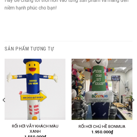
Hãy để chúng tôi thổi hồn vào từng sản phẩm và mang đến
niềm hạnh phúc cho bạn!
SẢN PHẨM TƯƠNG TỰ
RỐI HƠI VẪY KHÁCH MÀU
RỐI HƠI CHÚ HỀ BONMUA
XANH
1.950.000
₫
1.550.000
₫