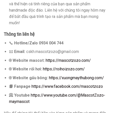
và thể hiện cá tính riêng của bạn qua sản phẩm
handmade độc đáo. Liên hệ với chúng tôi ngay hôm nay
để bắt đầu quá trình tạo ra sản phẩm mà bạn mong
muốn!
Thông tin liên hệ
📞
Hotline/Zalo 0934 004 744
📧
Email:
cskh.mascotzozo@gmail.com
🌐
Website mascot:
https://mascotzozo.com/
🌐
Website rối hơi:
https://roihoizozo.com/
🌐
Website gấu bông:
https://xuongmaythubong.com/
📘
Fanpage
https://www.facebook.com/mascotzozo
📀
Youtube
https://www.youtube.com/@MascotZozo-
maymascot