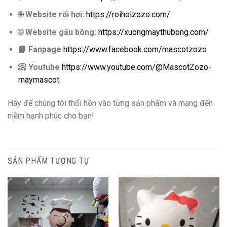
🌐
Website rối hơi:
https://roihoizozo.com/
🌐
Website gấu bông:
https://xuongmaythubong.com/
📘
Fanpage
https://www.facebook.com/mascotzozo
📀
Youtube
https://www.youtube.com/@MascotZozo-
maymascot
Hãy để chúng tôi thổi hồn vào từng sản phẩm và mang đến
niềm hạnh phúc cho bạn!
SẢN PHẨM TƯƠNG TỰ