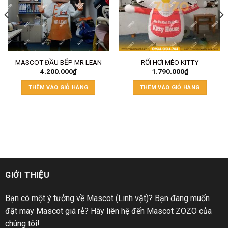
MASCOT ĐẦU BẾP MR LEAN
RỐI HƠI MÈO KITTY
4.200.000
₫
1.790.000
₫
THÊM VÀO GIỎ HÀNG
THÊM VÀO GIỎ HÀNG
GIỚI THIỆU
Bạn có một ý tưởng về Mascot (Linh vật)? Bạn đang muốn
đặt may Mascot giá rẻ? Hãy liên hệ đến Mascot ZOZO của
chúng tôi!