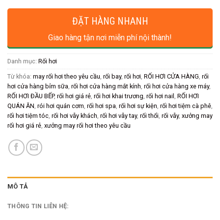
ĐẶT HÀNG NHANH
Giao hàng tận nơi miễn phí nội thành!
Danh mục:
Rối hơi
Từ khóa:
may rối hơi theo yêu cầu
,
rối bay
,
rối hơi
,
RỐI HƠI CỬA HÀNG
,
rối
hơi cửa hàng bỉm sữa
,
rối hơi cửa hàng mắt kính
,
rối hơi cửa hàng xe máy
,
RỐI HƠI ĐẦU BẾP
,
rối hơi giá rẻ
,
rối hơi khai trương
,
rối hơi nail
,
RỐI HƠI
QUÁN ĂN
,
rói hơi quán cơm
,
rối hơi spa
,
rối hơi sự kiện
,
rối hơi tiệm cà phê
,
rối hơi tiệm tóc
,
rối hơi vẫy khách
,
rối hơi vẫy tay
,
rối thổi
,
rối vẫy
,
xưởng may
rối hơi giá rẻ
,
xưởng may rối hơi theo yêu cầu
MÔ TẢ
THÔNG TIN LIÊN HỆ: