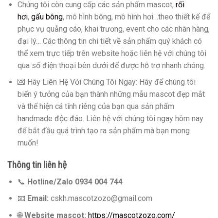
Chúng tôi còn cung cấp các sản phẩm mascot,
rối
hơi
,
gấu bông
, mô hình bông, mô hình hơi…theo thiết kế để
phục vụ quảng cáo, khai trương, event cho các nhãn hàng,
đại lý… Các thông tin chi tiết về sản phẩm quý khách có
thể xem trực tiếp trên website hoặc liên hệ với chúng tôi
qua số điện thoại bên dưới để được hỗ trợ nhanh chóng.
💌 Hãy Liên Hệ Với Chúng Tôi Ngay: Hãy để chúng tôi
biến ý tưởng của bạn thành những mẫu mascot đẹp mắt
và thể hiện cá tính riêng của bạn qua sản phẩm
handmade độc đáo. Liên hệ với chúng tôi ngay hôm nay
để bắt đầu quá trình tạo ra sản phẩm mà bạn mong
muốn!
Thông tin liên hệ
📞
Hotline/Zalo 0934 004 744
📧
Email:
cskh.mascotzozo@gmail.com
🌐
Website mascot:
https://mascotzozo.com/