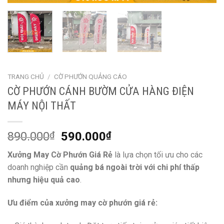
TRANG CHỦ
/
CỜ PHƯỚN QUẢNG CÁO
CỜ PHƯỚN CÁNH BƯỜM CỬA HÀNG ĐIỆN
MÁY NỘI THẤT
890.000
₫
590.000
₫
Xưởng May Cờ Phướn Giá Rẻ
là lựa chọn tối ưu cho các
doanh nghiệp cần
quảng bá ngoài trời với chi phí thấp
nhưng hiệu quả cao
.
Ưu điểm của xưởng may cờ phướn giá rẻ: