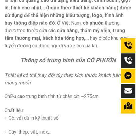
là
loại cờ quảng cáo đa dạng kiểu dáng: cánh buồm, giọt
lệ, hình chữ nhật,.. (hoặc theo thiết kế khách hàng) được
sử dụng để thể hiện những biểu tượng, logo, hình ảnh
hay thông điệp nào đó
. Ở Việt Nam,
cờ phướn
thường
được treo trước cửa các
cửa hàng, thẩm mỹ viện, trung
tâm thương mại, bách hóa tổng hợp,…
hay ở các khu vực,
tuyến đường có đông người và xe cộ qua lại.
Thông số trung bình của CỜ PHƯỚN
Thiết kế có thể thay đổi tùy theo kích thước khách hàng
mong muốn
Chiều cao trung bình tính từ chân cờ: ~275cm.
Chất liệu:
+ Cờ: vải dù in kỹ thuật số
+ Cây: thép, sắt, inox,..