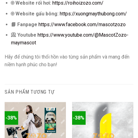
🌐
Website rối hơi:
https://roihoizozo.com/
🌐
Website gấu bông:
https://xuongmaythubong.com/
📘
Fanpage
https://www.facebook.com/mascotzozo
📀
Youtube
https://www.youtube.com/@MascotZozo-
maymascot
Hãy để chúng tôi thổi hồn vào từng sản phẩm và mang đến
niềm hạnh phúc cho bạn!
SẢN PHẨM TƯƠNG TỰ
-38%
-38%