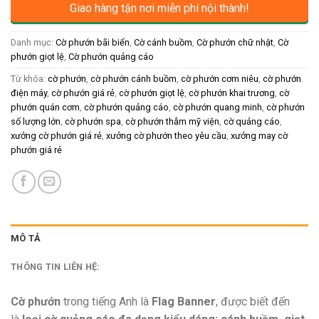
Giao hàng tận nơi miễn phí nội thành!
Danh mục:
Cờ phướn bãi biển
,
Cờ cánh buồm
,
Cờ phướn chữ nhật
,
Cờ
phướn giọt lệ
,
Cờ phướn quảng cáo
Từ khóa:
cờ phướn
,
cờ phướn cánh buồm
,
cờ phướn cơm niêu
,
cờ phướn
điện máy
,
cờ phướn giá rẻ
,
cờ phướn giọt lệ
,
cờ phướn khai trương
,
cờ
phướn quán cơm
,
cờ phướn quảng cáo
,
cờ phướn quang minh
,
cờ phướn
số lượng lớn
,
cờ phướn spa
,
cờ phướn thẫm mỹ viện
,
cờ quảng cáo
,
xưởng cờ phướn giá rẻ
,
xưởng cờ phướn theo yêu cầu
,
xưởng may cờ
phướn giá rẻ
MÔ TẢ
THÔNG TIN LIÊN HỆ:
Cờ phướn
trong tiếng Anh là
Flag Banner
, được biết đến