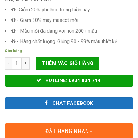
-Giảm 20% phí thuê trong tuần này.
- Giảm 30% may mascot mới
- Mẫu mới đa dạng với hơn 200+ mẫu
- Hàng chất lượng. Giống 90 - 99% mẫu thiết kế
Còn hàng
CỜ PHƯỚN CÁNH BƯỜM CỬA HÀNG ĐIỆN MÁY NỘI THẤT số lượ
THÊM VÀO GIỎ HÀNG
HOTLINE: 0934.004.744
CHAT FACEBOOK
ĐẶT HÀNG NHANH