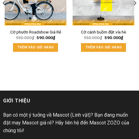
Cờ phướn Roadshow Giá Rẻ
Cờ cánh buồm đặt vỉa hè
950.000
₫
590.000
₫
950.000
₫
590.000
₫
THÊM VÀO GIỎ HÀNG
THÊM VÀO GIỎ HÀNG
GIỚI THIỆU
Bạn có một ý tưởng về Mascot (Linh vật)? Bạn đang muốn
đặt may Mascot giá rẻ? Hãy liên hệ đến Mascot ZOZO của
chúng tôi!