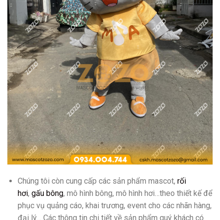
Chúng tôi còn cung cấp các sản phẩm mascot,
rối
hơi
,
gấu bông
, mô hình bông, mô hình hơi…theo thiết kế để
phục vụ quảng cáo, khai trương, event cho các nhãn hàng,
đại lý… Các thông tin chi tiết về sản phẩm quý khách có