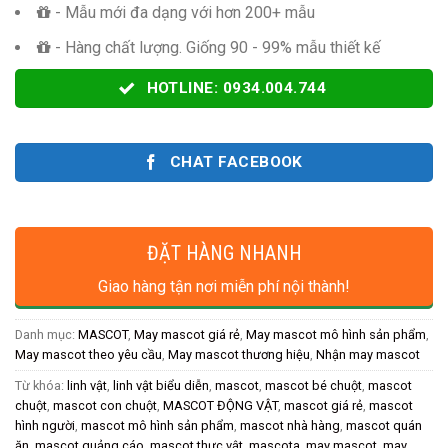
- Mẫu mới đa dạng với hơn 200+ mẫu
- Hàng chất lượng. Giống 90 - 99% mẫu thiết kế
HOTLINE: 0934.004.744
CHAT FACEBOOK
ĐẶT HÀNG NHANH
Giao hàng tận nơi miễn phí nội thành!
Danh mục:
MASCOT
,
May mascot giá rẻ
,
May mascot mô hình sản phẩm
,
May mascot theo yêu cầu
,
May mascot thương hiệu
,
Nhận may mascot
Từ khóa:
linh vật
,
linh vật biểu diễn
,
mascot
,
mascot bé chuột
,
mascot
chuột
,
mascot con chuột
,
MASCOT ĐỘNG VẬT
,
mascot giá rẻ
,
mascot
hình người
,
mascot mô hình sản phẩm
,
mascot nhà hàng
,
mascot quán
ăn
,
mascot quảng cáo
,
mascot thực vật
,
mascota
,
may mascot
,
may