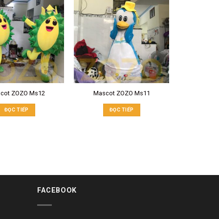
cot ZOZO Ms12
Mascot ZOZO Ms11
ĐỌC TIẾP
ĐỌC TIẾP
FACEBOOK