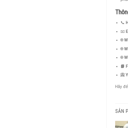
Thông
📞
H
📧
E
🌐
W
🌐
We
🌐
W
📘
F
📀
Y
Hãy để
SẢN 