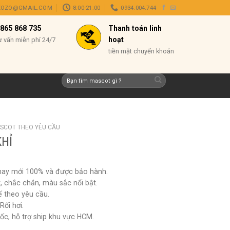
ZOZO@GMAIL.COM
8:00-21:00
0934.004.744
865 868 735
Thanh toán linh
hoạt
ư vấn miễn phí 24/7
tiền mặt chuyển khoản
Tìm
kiếm:
SCOT THEO YÊU CẦU
KHỈ
ay mới 100% và được bảo hành.
, chắc chắn, màu sắc nổi bật.
 theo yêu cầu.
ối hơi.
ốc, hỗ trợ ship khu vực HCM.