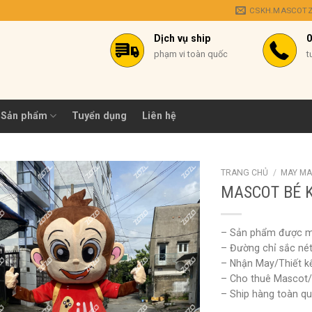
CSKH.MASCOT
Dịch vụ ship
0
phạm vi toàn quốc
t
Sản phẩm
Tuyển dụng
Liên hệ
TRANG CHỦ
/
MAY MA
MASCOT BÉ 
– Sản phẩm được m
– Đường chỉ sắc nét
– Nhận May/Thiết kế
– Cho thuê Mascot/R
– Ship hàng toàn qu