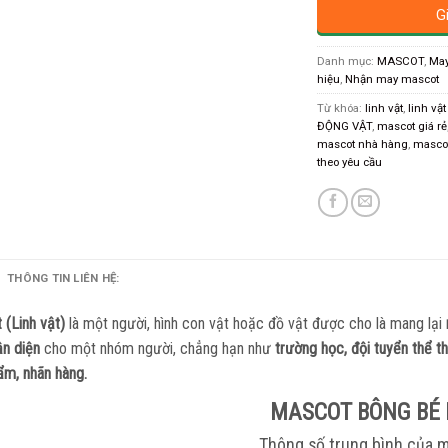
G
Danh mục:
MASCOT
,
May
hiệu
,
Nhận may mascot
Từ khóa:
linh vật
,
linh vật
ĐỘNG VẬT
,
mascot giá rẻ
mascot nhà hàng
,
masco
theo yêu cầu
THÔNG TIN LIÊN HỆ:
 (Linh vật)
là một người, hình con vật hoặc đồ vật được cho là mang lại
ận diện
cho một nhóm người, chẳng hạn như
trường học, đội tuyển thể t
ẩm, nhãn hàng.
MASCOT BÔNG BÉ 
Thông số trung bình của 