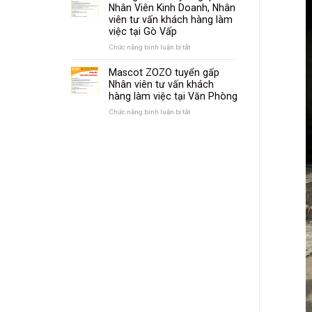
Thú
ZOZO
Nhân Viên Kinh Doanh, Nhân
Bông,
–
viên tư vấn khách hàng làm
Mascot
Tuyển
việc tại Gò Vấp
(Rập
thợ
Tay)
may
Chức năng bình luận bị tắt
ở
tại
Xưởng
Gò
ZOZO
Mascot ZOZO tuyển gấp
Vấp
tuyển
Nhân viên tư vấn khách
gấp
hàng làm việc tại Văn Phòng
Nhân
Viên
Chức năng bình luận bị tắt
ở
Kinh
Mascot
Doanh,
ZOZO
Nhân
tuyển
viên
gấp
tư
Nhân
vấn
viên
khách
tư
hàng
vấn
làm
khách
việc
hàng
tại
làm
Gò
việc
Vấp
tại
Văn
Phòng