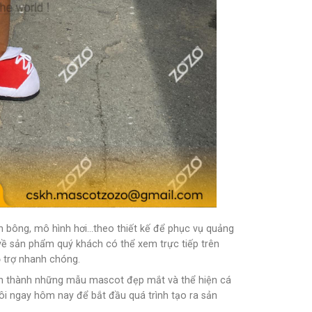
h bông, mô hình hơi…theo thiết kế để phục vụ quảng
t về sản phẩm quý khách có thể xem trực tiếp trên
ỗ trợ nhanh chóng.
bạn thành những mẫu mascot đẹp mắt và thể hiện cá
i ngay hôm nay để bắt đầu quá trình tạo ra sản