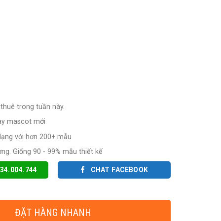
thuê trong tuần này.
ay mascot mới
dạng với hơn 200+ mẫu
ợng. Giống 90 - 99% mẫu thiết kế
34.004.744
CHAT FACEBOOK
ĐẶT HÀNG NHANH