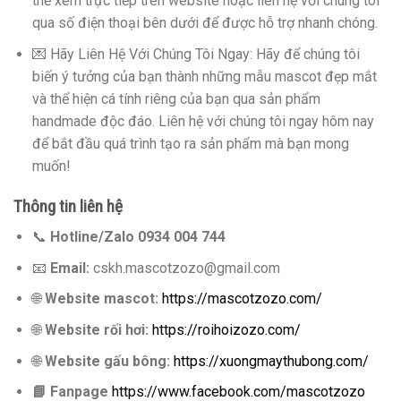
thể xem trực tiếp trên website hoặc liên hệ với chúng tôi
qua số điện thoại bên dưới để được hỗ trợ nhanh chóng.
💌 Hãy Liên Hệ Với Chúng Tôi Ngay: Hãy để chúng tôi
biến ý tưởng của bạn thành những mẫu mascot đẹp mắt
và thể hiện cá tính riêng của bạn qua sản phẩm
handmade độc đáo. Liên hệ với chúng tôi ngay hôm nay
để bắt đầu quá trình tạo ra sản phẩm mà bạn mong
muốn!
Thông tin liên hệ
📞
Hotline/Zalo 0934 004 744
📧
Email:
cskh.mascotzozo@gmail.com
🌐
Website mascot:
https://mascotzozo.com/
🌐
Website rối hơi:
https://roihoizozo.com/
🌐
Website gấu bông:
https://xuongmaythubong.com/
📘
Fanpage
https://www.facebook.com/mascotzozo