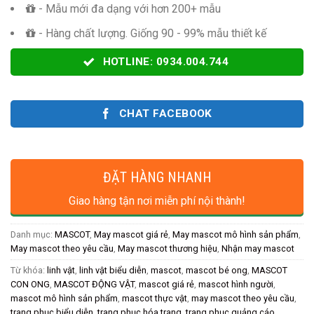
- Mẫu mới đa dạng với hơn 200+ mẫu
- Hàng chất lượng. Giống 90 - 99% mẫu thiết kế
HOTLINE: 0934.004.744
CHAT FACEBOOK
ĐẶT HÀNG NHANH
Giao hàng tận nơi miễn phí nội thành!
Danh mục:
MASCOT
,
May mascot giá rẻ
,
May mascot mô hình sản phẩm
,
May mascot theo yêu cầu
,
May mascot thương hiệu
,
Nhận may mascot
Từ khóa:
linh vật
,
linh vật biểu diễn
,
mascot
,
mascot bé ong
,
MASCOT
CON ONG
,
MASCOT ĐỘNG VẬT
,
mascot giá rẻ
,
mascot hình người
,
mascot mô hình sản phẩm
,
mascot thực vật
,
may mascot theo yêu cầu
,
trang phục biểu diễn
,
trang phục hóa trang
,
trang phục quảng cáo