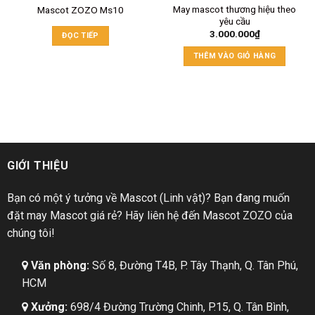
May mascot thương hiệu theo
Mascot ZOZO Ms10
yêu cầu
3.000.000
₫
ĐỌC TIẾP
THÊM VÀO GIỎ HÀNG
GIỚI THIỆU
Bạn có một ý tưởng về Mascot (Linh vật)? Bạn đang muốn
đặt may Mascot giá rẻ? Hãy liên hệ đến Mascot ZOZO của
chúng tôi!
Văn phòng:
Số 8, Đường T4B, P. Tây Thạnh, Q. Tân Phú,
HCM
Xưởng:
698/4 Đường Trường Chinh, P.15, Q. Tân Bình,