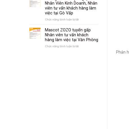
Thú
ZOZO
Nhân Viên Kinh Doanh, Nhân
Bông,
–
viên tư vấn khách hàng làm
Mascot
Tuyển
việc tại Gò Vấp
(Rập
thợ
Tay)
may
Chức năng bình luận bị tắt
ở
tại
Xưởng
Gò
ZOZO
Mascot ZOZO tuyển gấp
Vấp
tuyển
Nhân viên tư vấn khách
gấp
hàng làm việc tại Văn Phòng
Nhân
Viên
Chức năng bình luận bị tắt
ở
Kinh
Mascot
Phản h
Doanh,
ZOZO
Nhân
tuyển
viên
gấp
tư
Nhân
vấn
viên
khách
tư
hàng
vấn
làm
khách
việc
hàng
tại
làm
Gò
việc
Vấp
tại
Văn
Phòng