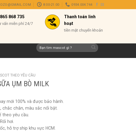
ZOZO@GMAIL.COM
8:00-21:00
0934.004.744
865 868 735
Thanh toán linh
hoạt
ư vấn miễn phí 24/7
tiền mặt chuyển khoản
Tìm
kiếm:
SCOT THEO YÊU CẦU
SỮA ỤM BÒ MILK
ay mới 100% và được bảo hành.
, chắc chắn, màu sắc nổi bật.
 theo yêu cầu.
ối hơi.
ốc, hỗ trợ ship khu vực HCM.