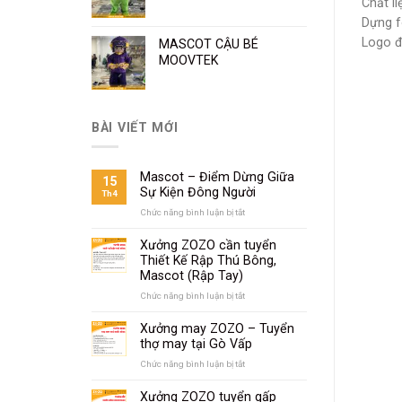
Chất l
Dựng f
Logo đ
MASCOT CẬU BÉ
MOOVTEK
BÀI VIẾT MỚI
Mascot – Điểm Dừng Giữa
15
Sự Kiện Đông Người
Th4
Chức năng bình luận bị tắt
ở
Mascot
–
Xưởng ZOZO cần tuyển
Điểm
Thiết Kế Rập Thú Bông,
Dừng
Mascot (Rập Tay)
Giữa
Sự
Chức năng bình luận bị tắt
ở
Kiện
Xưởng
Đông
ZOZO
Xưởng may ZOZO – Tuyển
Người
cần
thợ may tại Gò Vấp
tuyển
Thiết
Chức năng bình luận bị tắt
ở
Kế
Xưởng
Rập
may
Xưởng ZOZO tuyển gấp