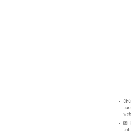
Chú
cáo,
webs
💌 
tín