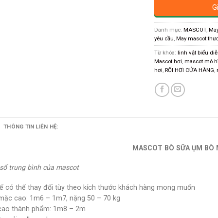
G
Danh mục:
MASCOT
,
May
yêu cầu
,
May mascot thư
Từ khóa:
linh vật biểu di
Mascot hơi
,
mascot mô h
hơi
,
RỐI HƠI CỬA HÀNG
,
THÔNG TIN LIÊN HỆ:
MASCOT BÒ SỮA ỤM BÒ 
số trung bình của mascot
kế có thể thay đổi tùy theo kích thước khách hàng mong muốn
mặc cao: 1m6 – 1m7, nặng 50 – 70 kg
cao thành phẩm: 1m8 – 2m