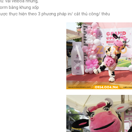
iệu: vải velboa nhung,
orm bằng khung xốp
ược thực hiện theo 3 phương pháp in/ cắt thủ công/ thêu