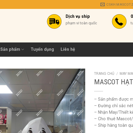
CSKH.MASCOT
Dịch vụ ship
0
phạm vi toàn quốc
t
Sản phẩm
Tuyển dụng
Liên hệ
TRANG CHỦ
/
MAY MA
MASCOT HẠT
– Sản phẩm được m
– Đường chỉ sắc nét
– Nhận May/Thiết kế
– Cho thuê Mascot/R
– Ship hàng toàn qu