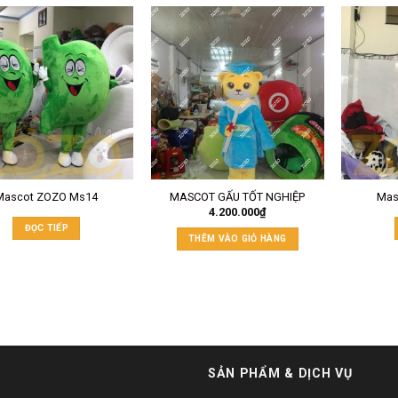
Mascot ZOZO Ms14
MASCOT GẤU TỐT NGHIỆP
Mas
4.200.000
₫
ĐỌC TIẾP
THÊM VÀO GIỎ HÀNG
SẢN PHẨM & DỊCH VỤ