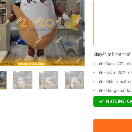
Khuyến mãi hot nhất:
-Giảm 20% phí 
- Giảm 30% m
- Mẫu mới đa 
- Hàng chất lư
HOTLINE: 09