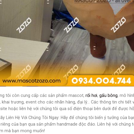
ng tôi còn cung cấp các sản phẩm mascot,
rối hơi
,
gấu bông
, mô hìn
 khai trương, event cho các nhãn hàng, đại lý… Các thông tin chi tiế
ite hoặc liên hệ với chúng tôi qua số điện thoại bên dưới để được h
Hãy Liên Hệ Với Chúng Tôi Ngay: Hãy để chúng tôi biến ý tưởng của 
h riêng của bạn qua sản phẩm handmade độc đáo. Liên hệ với chúng tô
m mà bạn mong muốn!