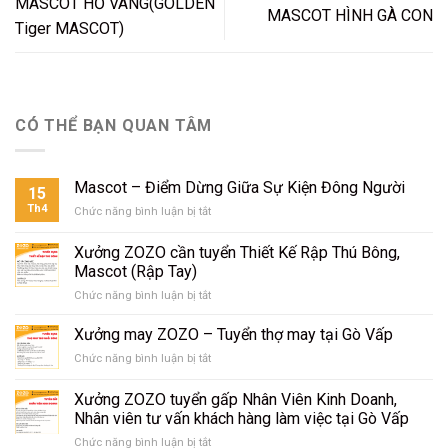
MASCOT HỔ VÀNG(GOLDEN
MASCOT HÌNH GÀ CON
Tiger MASCOT)
CÓ THỂ BẠN QUAN TÂM
Mascot – Điểm Dừng Giữa Sự Kiện Đông Người
15
Th4
Chức năng bình luận bị tắt
ở
Mascot
–
Xưởng ZOZO cần tuyển Thiết Kế Rập Thú Bông,
Điểm
Mascot (Rập Tay)
Dừng
Chức năng bình luận bị tắt
ở
Giữa
Xưởng
Sự
ZOZO
Kiện
Xưởng may ZOZO – Tuyển thợ may tại Gò Vấp
cần
Đông
Chức năng bình luận bị tắt
ở
tuyển
Người
Xưởng
Thiết
may
Xưởng ZOZO tuyển gấp Nhân Viên Kinh Doanh,
Kế
ZOZO
Rập
Nhân viên tư vấn khách hàng làm việc tại Gò Vấp
–
Thú
Chức năng bình luận bị tắt
ở
Tuyển