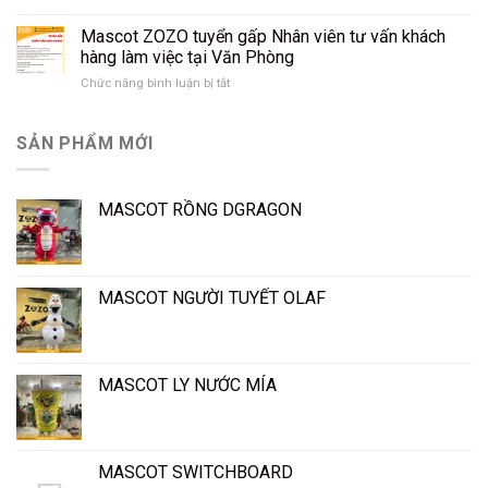
Bông,
Xưởng
thợ
Mascot
ZOZO
may
Mascot ZOZO tuyển gấp Nhân viên tư vấn khách
(Rập
tuyển
tại
hàng làm việc tại Văn Phòng
Tay)
gấp
Gò
Chức năng bình luận bị tắt
ở
Nhân
Vấp
Mascot
Viên
ZOZO
Kinh
tuyển
SẢN PHẨM MỚI
Doanh,
gấp
Nhân
Nhân
viên
viên
tư
MASCOT RỒNG DGRAGON
tư
vấn
vấn
khách
khách
hàng
hàng
làm
làm
việc
MASCOT NGƯỜI TUYẾT OLAF
việc
tại
tại
Gò
Văn
Vấp
Phòng
MASCOT LY NƯỚC MÍA
MASCOT SWITCHBOARD