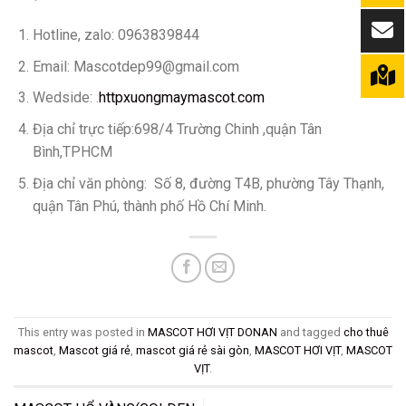
Hotline, zalo: 0963839844
Email: Mascotdep99@gmail.com
Wedside: .
http
xuongmaymascot.com
Địa chỉ trực tiếp:698/4 Trường Chinh ,quận Tân
Bình,TPHCM
Địa chỉ văn phòng: Số 8, đường T4B, phường Tây Thạnh,
quận Tân Phú, thành phố Hồ Chí Minh.
This entry was posted in
MASCOT HƠI VỊT DONAN
and tagged
cho thuê
mascot
,
Mascot giá rẻ
,
mascot giá rẻ sài gòn
,
MASCOT HƠI VỊT
,
MASCOT
VỊT
.