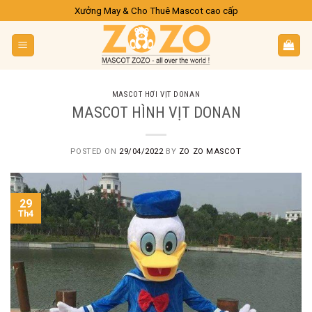
Skip
Xưởng May & Cho Thuê Mascot cao cấp
to
content
MASCOT HƠI VỊT DONAN
MASCOT HÌNH VỊT DONAN
POSTED ON
29/04/2022
BY
ZO ZO MASCOT
29
Th4