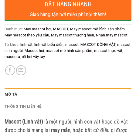
ĐẶT HÀNG NHANH
Giao hàng tận nơi miễn phí nội thành!
Danh mục:
May mascot hơi
,
MASCOT
,
May mascot mô hình sản phẩm
,
May mascot theo yêu cầu
,
May mascot thương hiệu
,
Nhận may mascot
Từ khóa:
linh vật
,
linh vật biểu diễn
,
mascot
,
MASCOT ĐỘNG VẬT
,
mascot
hình người
,
Mascot hơi
,
mascot mô hình sản phẩm
,
mascot thực vật
,
mascota
,
rối hơi vẫy tay
MÔ TẢ
THÔNG TIN LIÊN HỆ:
Mascot (Linh vật)
là một người, hình con vật hoặc đồ vật
được cho là mang lại
may mắn
, hoặc bất cứ điều gì được