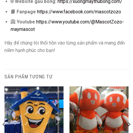
🌐
Website gấu bông:
https://xuongmaythubong.com/
📘
Fanpage
https://www.facebook.com/mascotzozo
📀
Youtube
https://www.youtube.com/@MascotZozo-
maymascot
Hãy để chúng tôi thổi hồn vào từng sản phẩm và mang đến
niềm hạnh phúc cho bạn!
SẢN PHẨM TƯƠNG TỰ