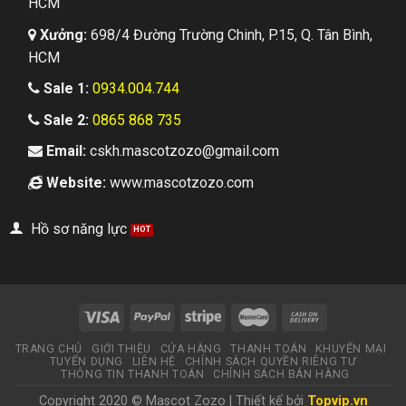
HCM
Xưởng:
698/4 Đường Trường Chinh, P.15, Q. Tân Bình,
HCM
Sale 1:
0934.004.744
Sale 2:
0865 868 735
Email:
cskh.mascotzozo@gmail.com
Website:
www.mascotzozo.com
Hồ sơ năng lực
TRANG CHỦ
GIỚI THIỆU
CỬA HÀNG
THANH TOÁN
KHUYẾN MẠI
TUYỂN DỤNG
LIÊN HỆ
CHÍNH SÁCH QUYỀN RIÊNG TƯ
THÔNG TIN THANH TOÁN
CHÍNH SÁCH BÁN HÀNG
Copyright 2020 © Mascot Zozo | Thiết kế bởi
Topvip.vn