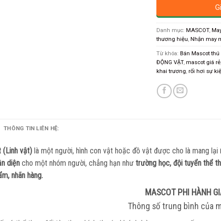
G
Danh mục:
MASCOT
,
May
thương hiệu
,
Nhận may 
Từ khóa:
Bán Mascot thú 
ĐỘNG VẬT
,
mascot giá rẻ
khai trương
,
rối hơi sự ki
THÔNG TIN LIÊN HỆ:
 (Linh vật)
là một người, hình con vật hoặc đồ vật được cho là mang lại
ận diện
cho một nhóm người, chẳng hạn như
trường học, đội tuyển thể t
ẩm, nhãn hàng.
MASCOT PHI HÀNH GI
Thông số trung bình của 