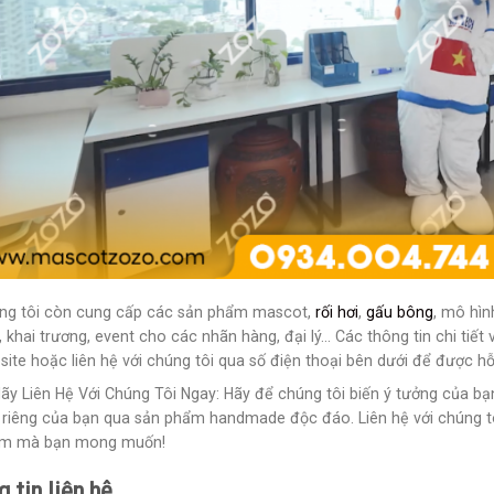
ng tôi còn cung cấp các sản phẩm mascot,
rối hơi
,
gấu bông
, mô hìn
 khai trương, event cho các nhãn hàng, đại lý… Các thông tin chi tiế
ite hoặc liên hệ với chúng tôi qua số điện thoại bên dưới để được h
Hãy Liên Hệ Với Chúng Tôi Ngay: Hãy để chúng tôi biến ý tưởng của 
h riêng của bạn qua sản phẩm handmade độc đáo. Liên hệ với chúng tô
m mà bạn mong muốn!
 tin liên hệ