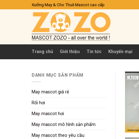
Skip
Xưởng May & Cho Thuê Mascot cao cấp
to
content
Trang chủ
Giới thiệu
Tin tức
Khuyến mại
DANH MỤC SẢN PHẨM
May mascot giá rẻ
Rối hơi
May mascot hơi
May mascot mô hình sản phẩm
May mascot theo yêu cầu