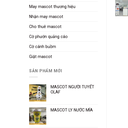
May mascot thương hiệu
Nhận may mascot
Cho thuê mascot
Cờ phướn quảng cáo
Cờ cánh buồm
Giặt mascot
SẢN PHẨM MỚI
MASCOT NGƯỜI TUYẾT
OLAF
MASCOT LY NƯỚC MÍA