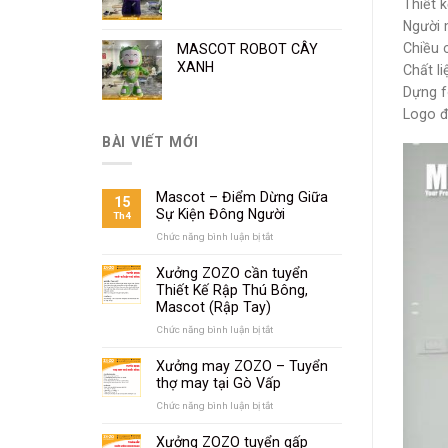
Thiết 
Người 
Chiều 
MASCOT ROBOT CÂY
XANH
Chất l
Dựng f
Logo đ
BÀI VIẾT MỚI
Mascot – Điểm Dừng Giữa
15
Sự Kiện Đông Người
Th4
Chức năng bình luận bị tắt
ở
Mascot
–
Xưởng ZOZO cần tuyển
Điểm
Thiết Kế Rập Thú Bông,
Dừng
Mascot (Rập Tay)
Giữa
Sự
Chức năng bình luận bị tắt
ở
Kiện
Xưởng
Đông
ZOZO
Xưởng may ZOZO – Tuyển
Người
cần
thợ may tại Gò Vấp
tuyển
Thiết
Chức năng bình luận bị tắt
ở
Kế
Xưởng
Rập
may
Xưởng ZOZO tuyển gấp