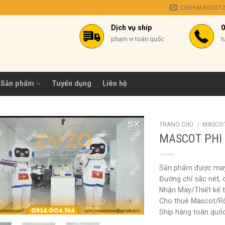
CSKH.MASCOT
Dịch vụ ship
0
phạm vi toàn quốc
t
Sản phẩm
Tuyển dụng
Liên hệ
TRANG CHỦ
/
MASCO
MASCOT PHI
Sản phẩm được may
Đường chỉ sắc nét, 
Nhận May/Thiết kế 
Cho thuê Mascot/Rối
Ship hàng toàn quốc