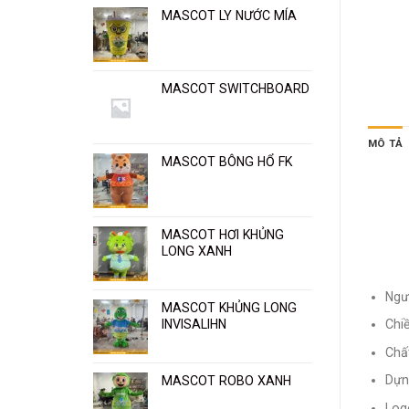
MASCOT LY NƯỚC MÍA
MASCOT SWITCHBOARD
MÔ TẢ
MASCOT BÔNG HỔ FK
MASCOT HƠI KHỦNG
LONG XANH
Ngư
MASCOT KHỦNG LONG
INVISALIHN
Chi
Chấ
Dựn
MASCOT ROBO XANH
Log