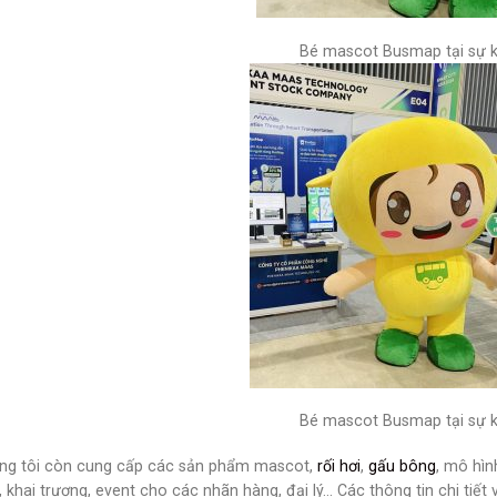
Bé mascot Busmap tại sự k
Bé mascot Busmap tại sự k
ng tôi còn cung cấp các sản phẩm mascot,
rối hơi
,
gấu bông
, mô hìn
 khai trương, event cho các nhãn hàng, đại lý… Các thông tin chi tiế