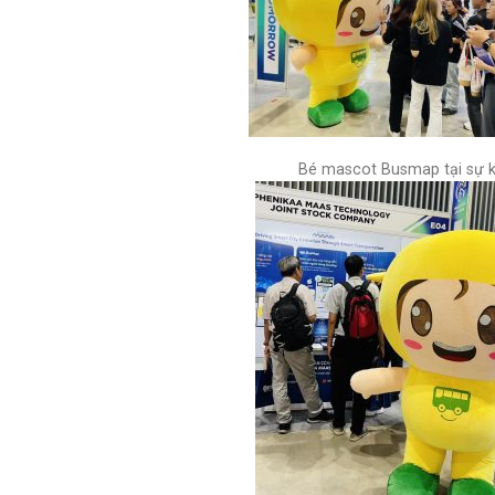
Bé mascot Busmap tại sự k