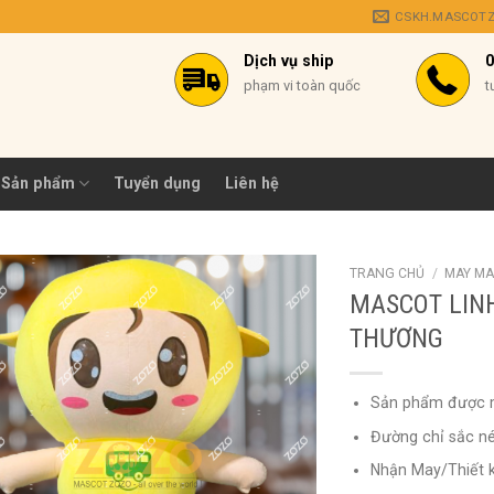
CSKH.MASCOT
Dịch vụ ship
0
phạm vi toàn quốc
t
Sản phẩm
Tuyển dụng
Liên hệ
TRANG CHỦ
/
MAY MA
MASCOT LIN
THƯƠNG
Sản phẩm được m
Đường chỉ sắc né
Nhận May/Thiết k