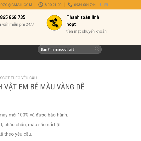
ZOZO@GMAIL.COM
8:00-21:00
0934.004.744
865 868 735
Thanh toán linh
hoạt
ư vấn miễn phí 24/7
tiền mặt chuyển khoản
Tìm
kiếm:
SCOT THEO YÊU CẦU
H VẬT EM BÉ MÀU VÀNG DỄ
ay mới 100% và được bảo hành.
t, chắc chắn, màu sắc nổi bật.
ế theo yêu cầu.