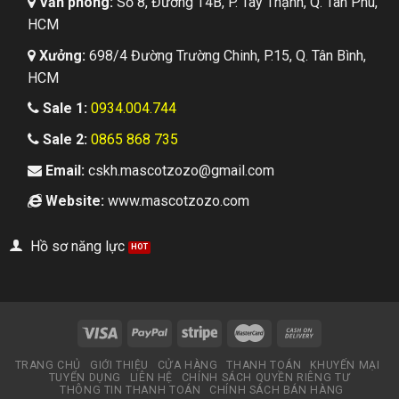
Văn phòng:
Số 8, Đường T4B, P. Tây Thạnh, Q. Tân Phú,
HCM
Xưởng:
698/4 Đường Trường Chinh, P.15, Q. Tân Bình,
HCM
Sale 1:
0934.004.744
Sale 2:
0865 868 735
Email:
cskh.mascotzozo@gmail.com
Website:
www.mascotzozo.com
Hồ sơ năng lực
TRANG CHỦ
GIỚI THIỆU
CỬA HÀNG
THANH TOÁN
KHUYẾN MẠI
TUYỂN DỤNG
LIÊN HỆ
CHÍNH SÁCH QUYỀN RIÊNG TƯ
THÔNG TIN THANH TOÁN
CHÍNH SÁCH BÁN HÀNG