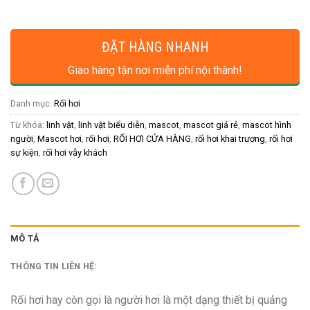
ĐẶT HÀNG NHANH
Giao hàng tận nơi miễn phí nội thành!
Danh mục:
Rối hơi
Từ khóa:
linh vật
,
linh vật biểu diễn
,
mascot
,
mascot giá rẻ
,
mascot hình
người
,
Mascot hơi
,
rối hơi
,
RỐI HƠI CỬA HÀNG
,
rối hơi khai trương
,
rối hơi
sự kiện
,
rối hơi vẫy khách
MÔ TẢ
THÔNG TIN LIÊN HỆ:
Rối hơi hay còn gọi là người hơi là một dạng thiết bị quảng