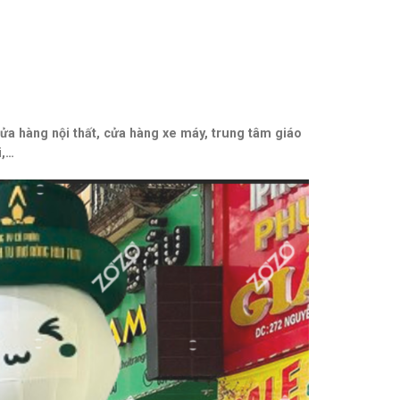
ửa hàng nội thất, cửa hàng xe máy, trung tâm giáo
i,…