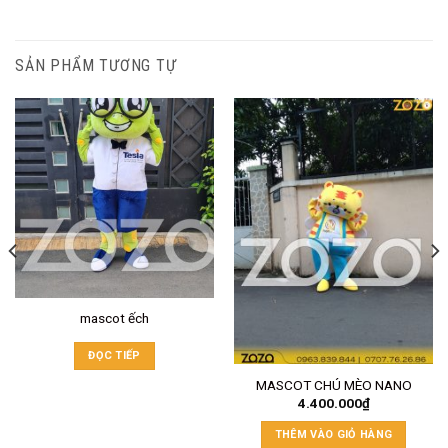
SẢN PHẨM TƯƠNG TỰ
mascot ếch
ĐỌC TIẾP
MASCOT CHÚ MÈO NANO
4.400.000
₫
THÊM VÀO GIỎ HÀNG