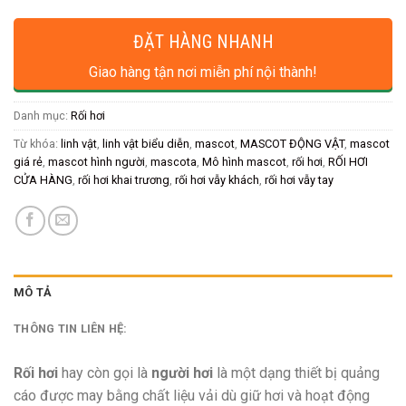
ĐẶT HÀNG NHANH
Giao hàng tận nơi miễn phí nội thành!
Danh mục:
Rối hơi
Từ khóa:
linh vật
,
linh vật biểu diễn
,
mascot
,
MASCOT ĐỘNG VẬT
,
mascot
giá rẻ
,
mascot hình người
,
mascota
,
Mô hình mascot
,
rối hơi
,
RỐI HƠI
CỬA HÀNG
,
rối hơi khai trương
,
rối hơi vẫy khách
,
rối hơi vẫy tay
MÔ TẢ
THÔNG TIN LIÊN HỆ:
Rối hơi
hay còn gọi là
người hơi
là một dạng thiết bị quảng
cáo được may bằng chất liệu vải dù giữ hơi và hoạt động